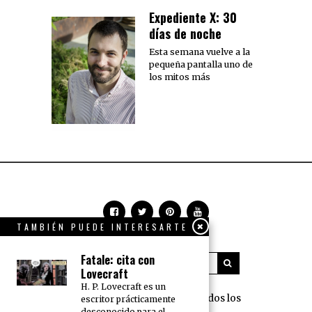
Expediente X: 30
días de noche
Esta semana vuelve a la
pequeña pantalla uno de
los mitos más
TAMBIÉN PUEDE INTERESARTE
Fatale: cita con
Lovecraft
H. P. Lovecraft es un
360 Grados Press © 2018 Todos los
escritor prácticamente
desconocido para el