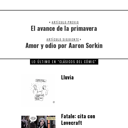
ARTÍCULO PREVIO
El avance de la primavera
Previous
post:
ARTÍCULO SIGUIENTE
Amor y odio por Aaron Sorkin
Next
post:
LO ÚLTIMO EN "CLÁSICOS DEL CÓMIC"
Lluvia
Fatale: cita con
Lovecraft