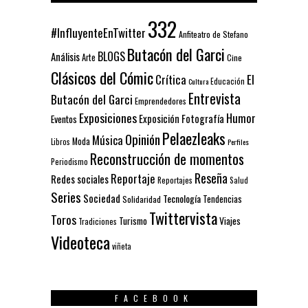
332
#InfluyenteEnTwitter
Anfiteatro de Stefano
Butacón del Garci
BLOGS
Análisis
Arte
Cine
Clásicos del Cómic
El
Crítica
Educación
Cultura
Entrevista
Butacón del Garci
Emprendedores
Exposiciones
Humor
Exposición
Fotografía
Eventos
Pelaezleaks
Opinión
Música
Moda
Libros
Perfiles
Reconstrucción de momentos
Periodismo
Reseña
Reportaje
Redes sociales
Reportajes
Salud
Series
Sociedad
Tecnología
Solidaridad
Tendencias
Twittervista
Toros
Turismo
Viajes
Tradiciones
Videoteca
viñeta
FACEBOOK