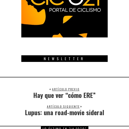
NEWSLETTER
ARTÍCULO PREVIO
Hay que ver “cómo ERE”
Previous
post:
ARTÍCULO SIGUIENTE
Lupus: una road-movie sideral
Next
post:
LO ÚLTIMO EN "LA FOTO"