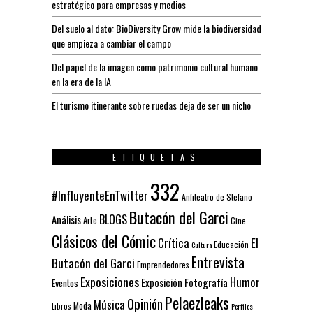
estratégico para empresas y medios
Del suelo al dato: BioDiversity Grow mide la biodiversidad
que empieza a cambiar el campo
Del papel de la imagen como patrimonio cultural humano
en la era de la IA
El turismo itinerante sobre ruedas deja de ser un nicho
ETIQUETAS
332
#InfluyenteEnTwitter
Anfiteatro de Stefano
Butacón del Garci
BLOGS
Análisis
Arte
Cine
Clásicos del Cómic
El
Crítica
Educación
Cultura
Entrevista
Butacón del Garci
Emprendedores
Exposiciones
Humor
Exposición
Fotografía
Eventos
Pelaezleaks
Opinión
Música
Moda
Libros
Perfiles