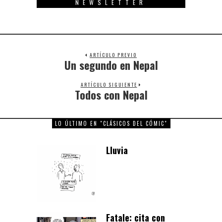
NEWSLETTER
ARTÍCULO PREVIO
Un segundo en Nepal
Previous
post:
ARTÍCULO SIGUIENTE
Todos con Nepal
Next
post:
LO ÚLTIMO EN "CLÁSICOS DEL CÓMIC"
Lluvia
Fatale: cita con