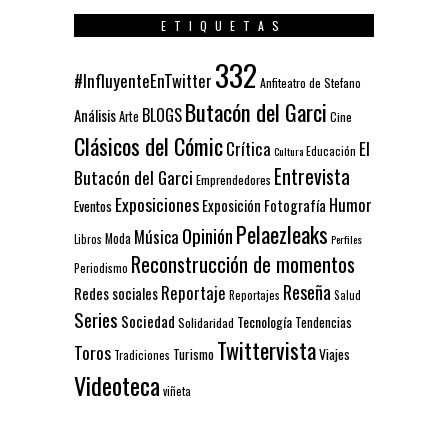
ETIQUETAS
332
#InfluyenteEnTwitter
Anfiteatro de Stefano
Butacón del Garci
BLOGS
Análisis
Arte
Cine
Clásicos del Cómic
El
Crítica
Educación
Cultura
Entrevista
Butacón del Garci
Emprendedores
Exposiciones
Humor
Exposición
Fotografía
Eventos
Pelaezleaks
Opinión
Música
Moda
Libros
Perfiles
Reconstrucción de momentos
Periodismo
Reseña
Reportaje
Redes sociales
Reportajes
Salud
Series
Sociedad
Tecnología
Solidaridad
Tendencias
Twittervista
Toros
Turismo
Viajes
Tradiciones
Videoteca
viñeta