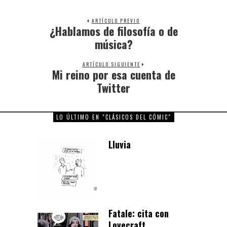
ARTÍCULO PREVIO
¿Hablamos de filosofía o de
Previous
post:
música?
ARTÍCULO SIGUIENTE
Mi reino por esa cuenta de
Next
post:
Twitter
LO ÚLTIMO EN "CLÁSICOS DEL CÓMIC"
Lluvia
Fatale: cita con
Lovecraft