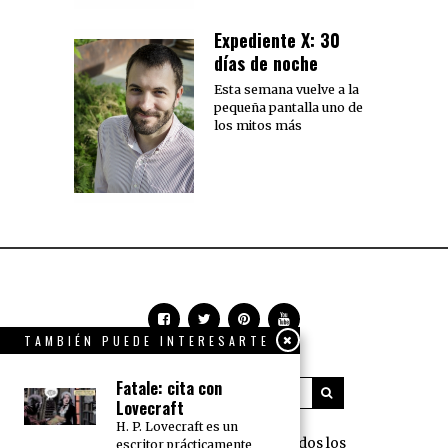
Expediente X: 30
días de noche
Esta semana vuelve a la
pequeña pantalla uno de
los mitos más
TAMBIÉN PUEDE INTERESARTE
Fatale: cita con
Lovecraft
H. P. Lovecraft es un
360 Grados Press © 2018 Todos los
escritor prácticamente