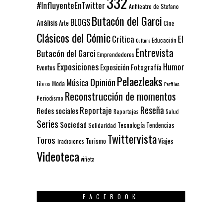
332
#InfluyenteEnTwitter
Anfiteatro de Stefano
Butacón del Garci
BLOGS
Análisis
Arte
Cine
Clásicos del Cómic
El
Crítica
Educación
Cultura
Entrevista
Butacón del Garci
Emprendedores
Exposiciones
Humor
Exposición
Fotografía
Eventos
Pelaezleaks
Opinión
Música
Moda
Libros
Perfiles
Reconstrucción de momentos
Periodismo
Reseña
Reportaje
Redes sociales
Reportajes
Salud
Series
Sociedad
Tecnología
Solidaridad
Tendencias
Twittervista
Toros
Turismo
Viajes
Tradiciones
Videoteca
viñeta
FACEBOOK