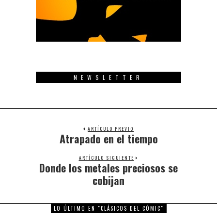
NEWSLETTER
ARTÍCULO PREVIO
Atrapado en el tiempo
Previous
post:
ARTÍCULO SIGUIENTE
Donde los metales preciosos se
Next
post:
cobijan
LO ÚLTIMO EN "CLÁSICOS DEL CÓMIC"