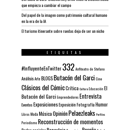
que empieza a cambiar el campo
Del papel de la imagen como patrimonio cultural humano
en la era de la IA
El turismo itinerante sobre ruedas deja de ser un nicho
ETIQUETAS
332
#InfluyenteEnTwitter
Anfiteatro de Stefano
Butacón del Garci
BLOGS
Análisis
Arte
Cine
Clásicos del Cómic
El
Crítica
Educación
Cultura
Entrevista
Butacón del Garci
Emprendedores
Exposiciones
Humor
Exposición
Fotografía
Eventos
Pelaezleaks
Opinión
Música
Moda
Libros
Perfiles
Reconstrucción de momentos
Periodismo
Reseña
Reportaje