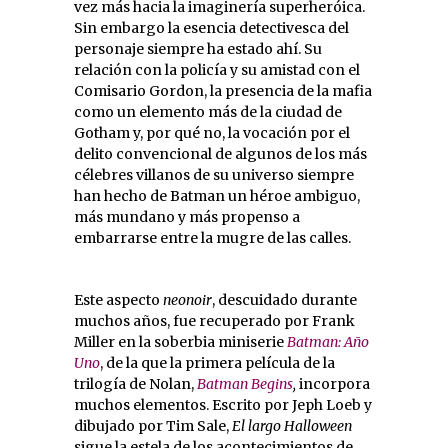
vez más hacia la imaginería superheróica.
Sin embargo la esencia detectivesca del
personaje siempre ha estado ahí. Su
relación con la policía y su amistad con el
Comisario Gordon, la presencia de la mafia
como un elemento más de la ciudad de
Gotham y, por qué no, la vocación por el
delito convencional de algunos de los más
célebres villanos de su universo siempre
han hecho de Batman un héroe ambiguo,
más mundano y más propenso a
embarrarse entre la mugre de las calles.
Este aspecto
neonoir
, descuidado durante
muchos años, fue recuperado por Frank
Miller en la soberbia miniserie
Batman: Año
Uno
, de la que la primera película de la
trilogía de Nolan,
Batman Begins
,
incorpora
muchos elementos. Escrito por Jeph Loeb y
dibujado por Tim Sale,
El largo Halloween
sigue la estela de los acontecimientos de