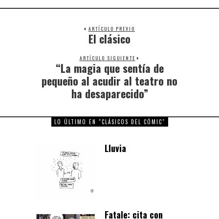
ARTÍCULO PREVIO
El clásico
Previous
post:
ARTÍCULO SIGUIENTE
“La magia que sentía de
Next
post:
pequeño al acudir al teatro no
ha desaparecido”
LO ÚLTIMO EN "CLÁSICOS DEL CÓMIC"
Lluvia
Fatale: cita con