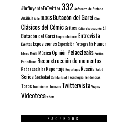
332
#InfluyenteEnTwitter
Anfiteatro de Stefano
Butacón del Garci
BLOGS
Análisis
Arte
Cine
Clásicos del Cómic
El
Crítica
Educación
Cultura
Entrevista
Butacón del Garci
Emprendedores
Exposiciones
Humor
Exposición
Fotografía
Eventos
Pelaezleaks
Opinión
Música
Moda
Libros
Perfiles
Reconstrucción de momentos
Periodismo
Reseña
Reportaje
Redes sociales
Reportajes
Salud
Series
Sociedad
Tecnología
Solidaridad
Tendencias
Twittervista
Toros
Turismo
Viajes
Tradiciones
Videoteca
viñeta
FACEBOOK