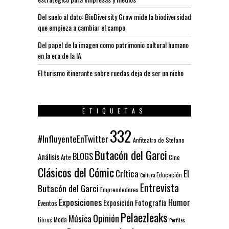
Del suelo al dato: BioDiversity Grow mide la biodiversidad
que empieza a cambiar el campo
Del papel de la imagen como patrimonio cultural humano
en la era de la IA
El turismo itinerante sobre ruedas deja de ser un nicho
ETIQUETAS
332
#InfluyenteEnTwitter
Anfiteatro de Stefano
Butacón del Garci
BLOGS
Análisis
Arte
Cine
Clásicos del Cómic
El
Crítica
Educación
Cultura
Entrevista
Butacón del Garci
Emprendedores
Exposiciones
Humor
Exposición
Fotografía
Eventos
Pelaezleaks
Opinión
Música
Moda
Libros
Perfiles