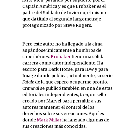
los X-Men, pasando por supuesto por el
Capitán América y es que Brubaker es el
padre del Soldado de Invierno, el mismo
que da título al segundo largometraje
protagonizado por Steve Rogers.
Pero este autor no ha llegado a la cima
aupándose únicamente a hombros de
superhéroes.
Brubaker
tiene una sólida
carrera como autor independiente. Ha
escrito para Dark Horse, para IDW y para
Image donde publica, actualmente, su serie
Fatale
de la que espero ocuparme pronto.
Criminal
se publicó también en una de estas
editoriales independientes,
Icon
, un sello
creado por Marvel para permitir a sus
autores mantener el control de los
derechos sobre sus creaciones. Aquí es
donde
Mark Millar
ha lanzado algunas de
sus creaciones más conocidas.