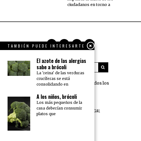
ciudadanos en torno a
TAMBIÉN PUEDE INTERESARTE
El azote de las alergias
sabe a brócoli
La 'reina' de las verduras
crucíferas se está
360 Grados Press © 2018 Todos los
consolidando en
derechos reservados.
A los niños, brócoli
Los más pequeños de la
NOSOTROS
PUBLICIDAD
casa deberían consumir
TÉRMINOS DE USO Y AVISO LEGAL
platos que
POLÍTICA DE PRIVACIDAD