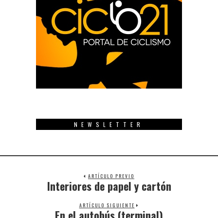
NEWSLETTER
ARTÍCULO PREVIO
Interiores de papel y cartón
Previous
post:
ARTÍCULO SIGUIENTE
En el autobús (terminal)
Next