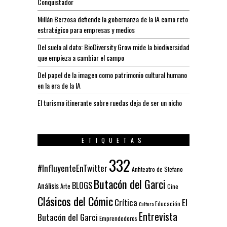
Conquistador
Millán Berzosa defiende la gobernanza de la IA como reto
estratégico para empresas y medios
Del suelo al dato: BioDiversity Grow mide la biodiversidad
que empieza a cambiar el campo
Del papel de la imagen como patrimonio cultural humano
en la era de la IA
El turismo itinerante sobre ruedas deja de ser un nicho
ETIQUETAS
332
#InfluyenteEnTwitter
Anfiteatro de Stefano
Butacón del Garci
BLOGS
Análisis
Arte
Cine
Clásicos del Cómic
El
Crítica
Educación
Cultura
Entrevista
Butacón del Garci
Emprendedores