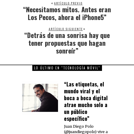
ARTÍCULO PREVIO
“Necesitamos mitos. Antes eran
Previous
post:
Los Pecos, ahora el iPhone5”
ARTÍCULO SIGUIENTE
“Detrás de una sonrisa hay que
Next
post:
tener propuestas que hagan
sonreír”
LO ÚLTIMO EN "TECNOLOGÍA MÓVIL"
“Las etiquetas, el
mundo viral y el
boca a boca digital
atrae mucho solo a
un público
específico”
Juan Diego Polo
(@juandiegopolo) vive a