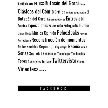
Butacón del Garci
BLOGS
Análisis
Arte
Cine
Clásicos del Cómic
El
Crítica
Educación
Cultura
Entrevista
Butacón del Garci
Emprendedores
Exposiciones
Humor
Exposición
Fotografía
Eventos
Pelaezleaks
Opinión
Música
Moda
Libros
Perfiles
Reconstrucción de momentos
Periodismo
Reseña
Reportaje
Redes sociales
Reportajes
Salud
Series
Sociedad
Tecnología
Solidaridad
Tendencias
Twittervista
Toros
Turismo
Viajes
Tradiciones
Videoteca
viñeta
FACEBOOK