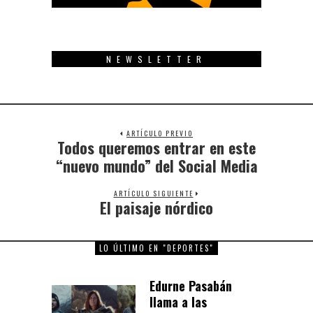
NEWSLETTER
ARTÍCULO PREVIO
Todos queremos entrar en este
Previous
post:
“nuevo mundo” del Social Media
ARTÍCULO SIGUIENTE
El paisaje nórdico
Next
post:
LO ÚLTIMO EN "DEPORTES"
Edurne Pasabán
llama a las