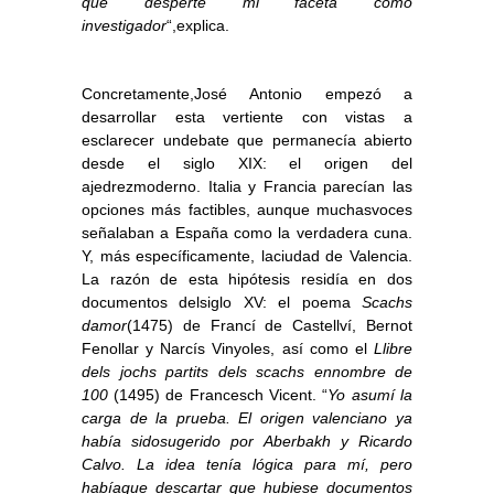
que desperté mi faceta como
investigador
“,explica.
Concretamente,José Antonio empezó a
desarrollar esta vertiente con vistas a
esclarecer undebate que permanecía abierto
desde el siglo XIX: el origen del
ajedrezmoderno. Italia y Francia parecían las
opciones más factibles, aunque muchasvoces
señalaban a España como la verdadera cuna.
Y, más específicamente, laciudad de Valencia.
La razón de esta hipótesis residía en dos
documentos delsiglo XV: el poema
Scachs
damor
(1475) de Francí de Castellví, Bernot
Fenollar y Narcís Vinyoles, así como el
Llibre
dels jochs partits dels scachs ennombre de
100
(1495) de Francesch Vicent. “
Yo asumí la
carga de la prueba. El origen valenciano ya
había sidosugerido por Aberbakh y Ricardo
Calvo. La idea tenía lógica para mí, pero
habíaque descartar que hubiese documentos