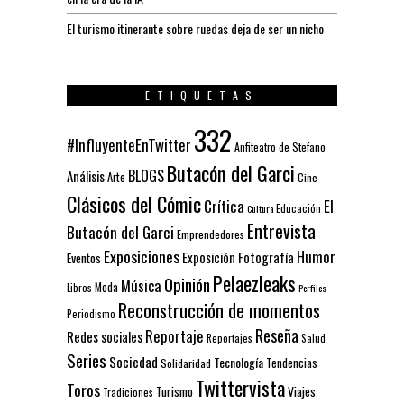
El turismo itinerante sobre ruedas deja de ser un nicho
ETIQUETAS
332
#InfluyenteEnTwitter
Anfiteatro de Stefano
Butacón del Garci
BLOGS
Análisis
Arte
Cine
Clásicos del Cómic
El
Crítica
Educación
Cultura
Entrevista
Butacón del Garci
Emprendedores
Exposiciones
Humor
Exposición
Fotografía
Eventos
Pelaezleaks
Opinión
Música
Moda
Libros
Perfiles
Reconstrucción de momentos
Periodismo
Reseña
Reportaje
Redes sociales
Reportajes
Salud
Series
Sociedad
Tecnología
Solidaridad
Tendencias
Twittervista
Toros
Turismo
Viajes
Tradiciones