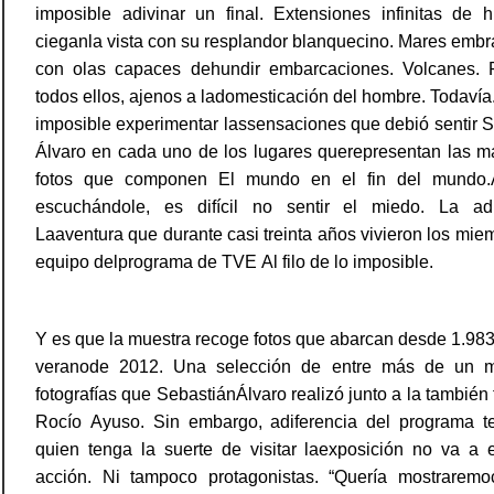
imposible adivinar un final. Extensiones infinitas de 
cieganla vista con su resplandor blanquecino. Mares emb
con olas capaces dehundir embarcaciones. Volcanes. P
todos ellos, ajenos a ladomesticación del hombre. Todavía
imposible experimentar lassensaciones que debió sentir 
Álvaro en cada uno de los lugares querepresentan las m
fotos que componen El mundo en el fin del mundo.
escuchándole, es difícil no sentir el miedo. La adr
Laaventura que durante casi treinta años vivieron los mie
equipo delprograma de TVE Al filo de lo imposible.
Y es que la muestra recoge fotos que abarcan desde 1.983
veranode 2012. Una selección de entre más de un m
fotografías que SebastiánÁlvaro realizó junto a la también 
Rocío Ayuso. Sin embargo, adiferencia del programa tel
quien tenga la suerte de visitar laexposición no va a 
acción. Ni tampoco protagonistas. “Quería mostraremo