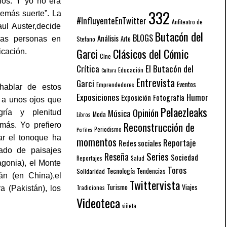
nos. Y yo no era
332
vemás suerte”. La
#InfluyenteEnTwitter
Anfiteatro de
aul Auster,decide
Butacón del
BLOGS
Análisis
Arte
las personas en
Stefano
Garci
Clásicos del Cómic
icación.
Cine
El Butacón del
Crítica
Educación
Cultura
Entrevista
Garci
Eventos
Emprendedores
hablar de estos
Exposiciones
Humor
Exposición
Fotografía
 a unos ojos que
Pelaezleaks
Opinión
Música
ría y plenitud
Moda
Libros
Reconstrucción de
más. Yo prefiero
Periodismo
Perfiles
ar el tonoque ha
momentos
Reportaje
Redes sociales
lado de paisajes
Series
Reseña
Sociedad
Reportajes
Salud
agonia), el Monte
Toros
Tecnología
Solidaridad
Tendencias
án (en China),el
Twittervista
Turismo
Viajes
Tradiciones
 (Pakistán), los
Videoteca
viñeta