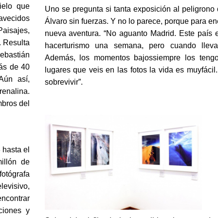
hielo que
Uno se pregunta si tanta exposición al peligrono
ravecidos
Álvaro sin fuerzas. Y no lo parece, porque para en
aisajes,
nueva aventura. “No aguanto Madrid. Este país 
. Resulta
hacerturismo una semana, pero cuando llev
Sebastián
Además, los momentos bajossiempre los tengo
ás de 40
lugares que veis en las fotos la vida es muyfácil.
Aún así,
sobrevivir”.
enalina.
mbros del
 hasta el
illón de
fotógrafa
evisivo,
encontrar
ciones y