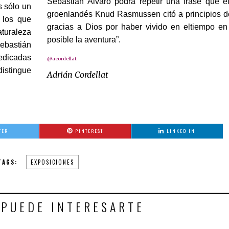
Sebastián Álvaro podrá repetir una frase que el
s sólo un
groenlandés Knud Rasmussen citó a principios de
 los que
gracias a Dios por haber vivido en eltiempo en
turaleza
posible la aventura”.
ebastián
dedicadas
@acordellat
istingue
Adrián Cordellat
TER
PINTEREST
LINKED IN
TAGS:
EXPOSICIONES
 PUEDE INTERESARTE