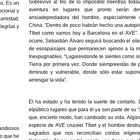
Sobrevivir al filo de lo imposible mientras toda
o. Es un
aventura en lugares que pronto serán de
ocional y
ansiadepredadora del hombre, especialmente
amistad,
China.
“Dentro de poco habrán hecho una autopis
alegrías y
Tíbet como vamos hoy a Barcelona en el AVE”.
ocurre, Sebastián Álvaro seguirá buscando el sile
de esospaisajes que permanecen ajenos a la m
Inexpugnables. “Lugaresdonde te sientes como si
Tierra por primera vez. Donde siempreestás de 
diminuto y vulnerable, donde sólo estar supo
arriesgar la vida”.
Él ha estado y ha tenido la suerte de contarlo.
elpúblico lugares que para él ya son parte de su “p
que, encierto modo, han cambiado su vida. Algún
especie de AVE cruceel Tíbet y el hombre destru
randiosos
sagrados que nos reconcilian conlos orígene
lo que he