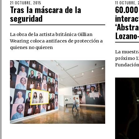
POSTED
21 OCTUBRE, 2015
30
POSTED
11 OCTUBRE, 
Tras la máscara de la
60.000
ON
OCTUBRE,
ON
2018
seguridad
interac
‘Abstra
Lozan
La obra de la artista británica Gillian
Wearing coloca antifaces de protección a
quienes no quieren
La muestra
próximo 12
Fundación