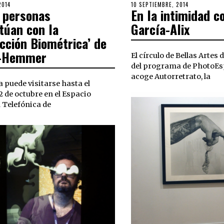
2014
30
POSTED
10 SEPTIEMBRE, 2014
3
 personas
En la intimidad c
SEPTIEMBRE,
ON
OCTUBRE,
2018
2018
túan con la
García-Alix
cción Biométrica’ de
o-Hemmer
El círculo de Bellas Artes
del programa de PhotoEs
acoge Autorretrato, la
 puede visitarse hasta el
 de octubre en el Espacio
 Telefónica de