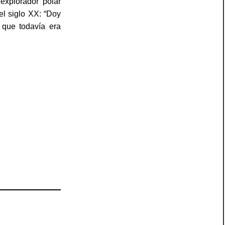
explorador polar
l siglo XX:
“Doy
 que todavía era