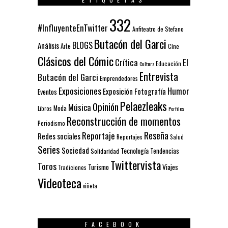
332
#InfluyenteEnTwitter
Anfiteatro de Stefano
Butacón del Garci
BLOGS
Análisis
Arte
Cine
Clásicos del Cómic
El
Crítica
Educación
Cultura
Entrevista
Butacón del Garci
Emprendedores
Exposiciones
Humor
Exposición
Fotografía
Eventos
Pelaezleaks
Opinión
Música
Moda
Libros
Perfiles
Reconstrucción de momentos
Periodismo
Reseña
Reportaje
Redes sociales
Reportajes
Salud
Series
Sociedad
Tecnología
Solidaridad
Tendencias
Twittervista
Toros
Turismo
Viajes
Tradiciones
Videoteca
viñeta
FACEBOOK