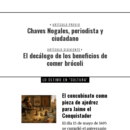
ARTÍCULO PREVIO
Chaves Nogales, periodista y
Previous
post:
ciudadano
ARTÍCULO SIGUIENTE
El decálogo de los beneficios de
Next
post:
comer brócoli
LO ÚLTIMO EN "CULTURA"
El concubinato como
pieza de ajedrez
para Jaime el
Conquistador
El día 15 de mayo de 1495
se cumplió el aniversario