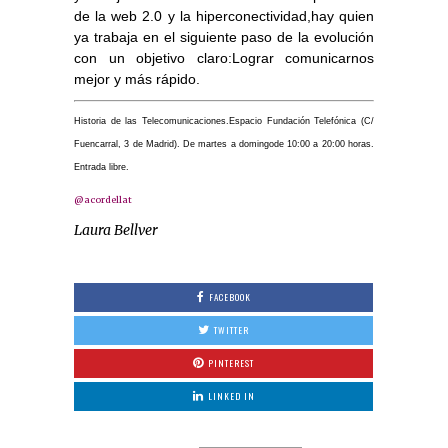
de la web 2.0 y la hiperconectividad,hay quien
ya trabaja en el siguiente paso de la evolución
con un objetivo claro:Lograr comunicarnos
mejor y más rápido.
Historia de las Telecomunicaciones.Espacio Fundación Telefónica (C/
Fuencarral, 3 de Madrid). De martes a domingode 10:00 a 20:00 horas.
Entrada libre.
@acordellat
Laura Bellver
FACEBOOK
TWITTER
PINTEREST
LINKED IN