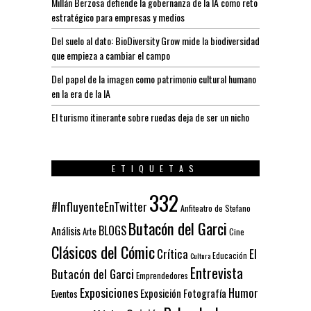
Millán Berzosa defiende la gobernanza de la IA como reto
estratégico para empresas y medios
Del suelo al dato: BioDiversity Grow mide la biodiversidad
que empieza a cambiar el campo
Del papel de la imagen como patrimonio cultural humano
en la era de la IA
El turismo itinerante sobre ruedas deja de ser un nicho
ETIQUETAS
332
#InfluyenteEnTwitter
Anfiteatro de Stefano
Butacón del Garci
BLOGS
Análisis
Arte
Cine
Clásicos del Cómic
El
Crítica
Educación
Cultura
Entrevista
Butacón del Garci
Emprendedores
Exposiciones
Humor
Exposición
Fotografía
Eventos