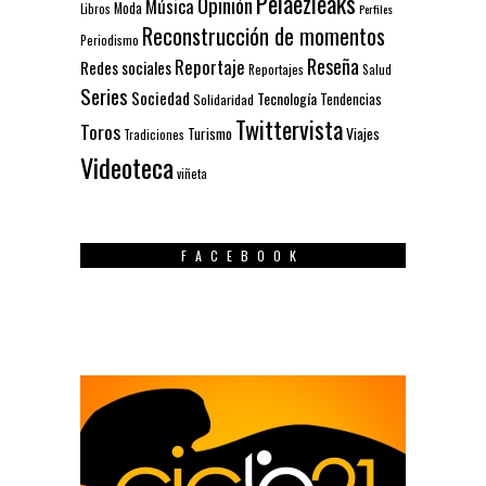
Pelaezleaks
Opinión
Música
Moda
Libros
Perfiles
Reconstrucción de momentos
Periodismo
Reseña
Reportaje
Redes sociales
Reportajes
Salud
Series
Sociedad
Tecnología
Solidaridad
Tendencias
Twittervista
Toros
Turismo
Viajes
Tradiciones
Videoteca
viñeta
FACEBOOK