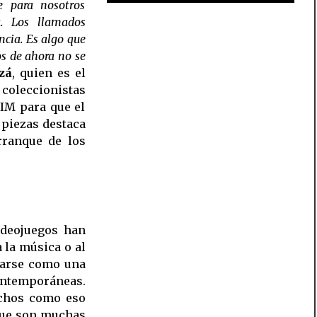
e para nosotros
a. Los llamados
ncia. Es algo que
os de ahora no se
zá
, quien es el
 coleccionistas
IM para que el
 piezas destaca
rranque de los
ideojuegos han
 la música o al
narse como una
ontemporáneas.
uchos como eso
ue son muchas