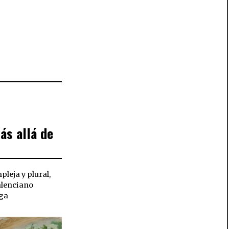
ás allá de
pleja y plural,
valenciano
rga