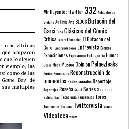
332
#InfluyenteEnTwitter
Anfiteatro de
Butacón del
BLOGS
Análisis
Arte
Stefano
Garci
Clásicos del Cómic
Cine
El Butacón del
Crítica
Educación
Cultura
 unas vitrinas
Entrevista
Garci
Eventos
Emprendedores
s que ocuparon
Exposiciones
Humor
Exposición
Fotografía
as que lo siguen
Pelaezleaks
Opinión
Música
Moda
Libros
or ejemplo, las
Reconstrucción de
 así como de las
Periodismo
Perfiles
momentos
,
Game Boy
de
Reportaje
Redes sociales
 sus múltiples
Series
Reseña
Sociedad
Reportajes
Salud
Toros
Tecnología
Solidaridad
Tendencias
Twittervista
Turismo
Viajes
Tradiciones
Videoteca
viñeta