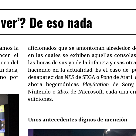
ver’? De eso nada
amos la
aficionados que se amontonan alrededor de
ocer el
en las cuales se exhiben aquellas consola
poco del
las horas de sus yo de la infancia y esas otr
in duda,
haciendo en la actualidad. Es el caso de, p
ino por
desaparecidas
NES
de SEGA o
Pong
de Atari,
ahora hegemónicas
PlayStation
de Sony
Nintendo o
Xbox
de Microsoft, cada una en
ediciones.
Unos antecedentes dignos de mención