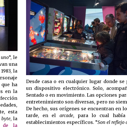
, uno
“, le
rvan una
1983, la
rsonaje
Desde casa o en cualquier lugar donde se
 que ha
un dispositivo electrónico. Solo, acompa
es en la
Sentado o en movimiento. Las opciones par
rfección
entretenimiento son diversas, pero no siem
edades,
De hecho, sus orígenes se encuentran en l
e, esta
tarde, en el
arcade
, para lo cual había
l byte
, la
establecimientos específicos. “
Son el reflejo
 de la