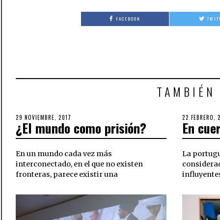
FACEBOOK
TWIT
TAMBIÉN
POSTED
29 NOVIEMBRE, 2017
POSTED
22 FEBRERO, 
¿El mundo como prisión?
En cuer
ON
ON
En un mundo cada vez más
La portug
interconectado, en el que no existen
considerad
fronteras, parece existir una
influyente