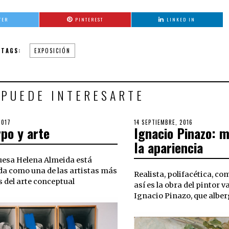
TER
PINTEREST
LINKED IN
TAGS:
EXPOSICIÓN
 PUEDE INTERESARTE
2017
POSTED
14 SEPTIEMBRE, 2016
po y arte
Ignacio Pinazo: m
ON
la apariencia
uesa Helena Almeida está
a como una de las artistas más
Realista, polifacética, com
s del arte conceptual
así es la obra del pintor 
Ignacio Pinazo, que albe