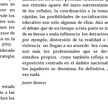
ienen su
sus virtudes aparte del mero entretenimie
acer un
de los reflejos, la coordinación o la tom
esde los
rápidas; las posibilidades de socialización
ntes son
educativo son sólo algunas de ellas. Aún as
unos les
el debate que de un tiempo a esta parte se 
ursor de
de su buena o mala influencia  los detracto
ia en la
por ejemplo, distorsión de la realidad o 
 (FPS)

violencia  no llegan a un acuerdo. Sea com
siderado
son más los profesionales que se dec
rategia;
estudios propios  como también refleja u
exposición centrada en el ámbito nacional 
los jugadores se disemina. En definitiva, ¿
eso nada.
Javier Montes
 estado
as a las
chos los