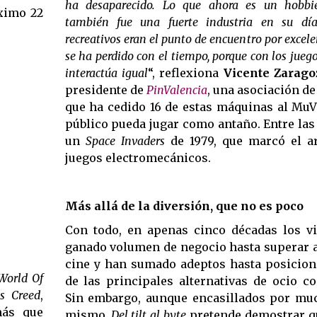
ha desaparecido. Lo que ahora es un hobbi
ximo 22
también fue una fuerte industria en su dí
recreativos eran el punto de encuentro por excele
se ha perdido con el tiempo, porque con los jueg
interactúa igual
“, reflexiona
Vicente Zarago
presidente de
PinValencia
, una asociación de
que ha cedido 16 de estas máquinas al MuV
público pueda jugar como antaño. Entre las
un
Space Invaders
de 1979, que marcó el a
juegos electromecánicos.
Más allá de la diversión, que no es poco
Con todo, en apenas cinco décadas los v
ganado volumen de negocio hasta superar a
cine y han sumado adeptos hasta posicio
World
Of
de las principales alternativas de ocio c
s
Creed
,
Sin embargo, aunque encasillados por m
más que
mismo,
Del tilt al byte
pretende demostrar q