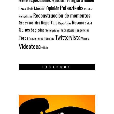
Humor
Exposición
Fotografía
Eventos
Pelaezleaks
Opinión
Música
Moda
Libros
Perfiles
Reconstrucción de momentos
Periodismo
Reseña
Reportaje
Redes sociales
Reportajes
Salud
Series
Sociedad
Tecnología
Solidaridad
Tendencias
Twittervista
Toros
Turismo
Viajes
Tradiciones
Videoteca
viñeta
FACEBOOK