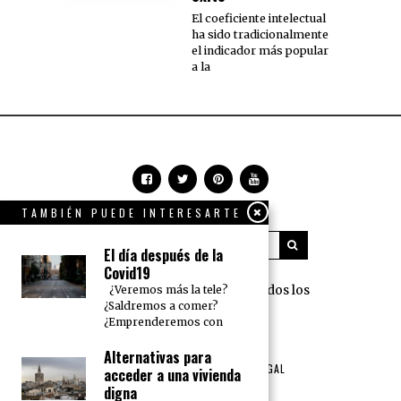
El coeficiente intelectual
ha sido tradicionalmente
el indicador más popular
a la
TAMBIÉN PUEDE INTERESARTE
El día después de la
Covid19
360 Grados Press © 2018 Todos los
¿Veremos más la tele?
¿Saldremos a comer?
derechos reservados.
¿Emprenderemos con
NOSOTROS
PUBLICIDAD
Alternativas para
TÉRMINOS DE USO Y AVISO LEGAL
acceder a una vivienda
POLÍTICA DE PRIVACIDAD
digna