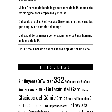
Millán Berzosa defiende la gobernanza de la IA como reto
estratégico para empresas y medios
Del suelo al dato: BioDiversity Grow mide la biodiversidad
que empieza a cambiar el campo
Del papel de la imagen como patrimonio cultural humano
en la era de la IA
El turismo itinerante sobre ruedas deja de ser un nicho
ETIQUETAS
332
#InfluyenteEnTwitter
Anfiteatro de Stefano
Butacón del Garci
BLOGS
Análisis
Arte
Cine
Clásicos del Cómic
El
Crítica
Educación
Cultura
Entrevista
Butacón del Garci
Emprendedores
Exposiciones