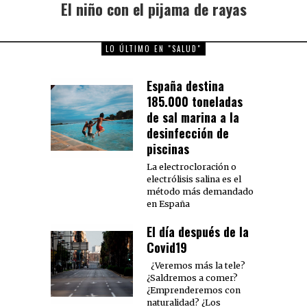
El niño con el pijama de rayas
Next
post:
LO ÚLTIMO EN "SALUD"
España destina
185.000 toneladas
de sal marina a la
desinfección de
piscinas
La electrocloración o
electrólisis salina es el
método más demandado
en España
El día después de la
Covid19
¿Veremos más la tele?
¿Saldremos a comer?
¿Emprenderemos con
naturalidad? ¿Los