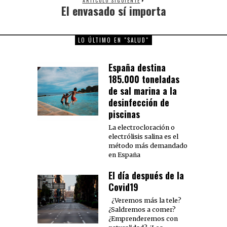
ARTÍCULO SIGUIENTE
El envasado sí importa
Next
post:
LO ÚLTIMO EN "SALUD"
España destina
185.000 toneladas
de sal marina a la
desinfección de
piscinas
La electrocloración o
electrólisis salina es el
método más demandado
en España
El día después de la
Covid19
¿Veremos más la tele?
¿Saldremos a comer?
¿Emprenderemos con