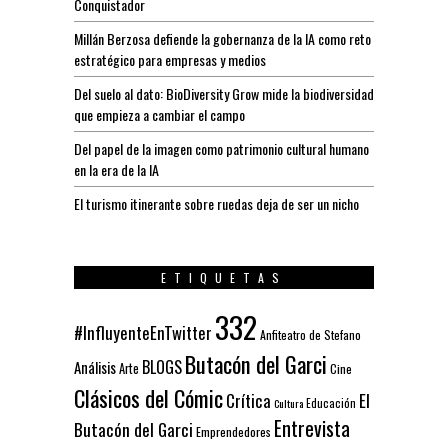
Conquistador
Millán Berzosa defiende la gobernanza de la IA como reto
estratégico para empresas y medios
Del suelo al dato: BioDiversity Grow mide la biodiversidad
que empieza a cambiar el campo
Del papel de la imagen como patrimonio cultural humano
en la era de la IA
El turismo itinerante sobre ruedas deja de ser un nicho
ETIQUETAS
332
#InfluyenteEnTwitter
Anfiteatro de Stefano
Butacón del Garci
BLOGS
Análisis
Arte
Cine
Clásicos del Cómic
El
Crítica
Educación
Cultura
Entrevista
Butacón del Garci
Emprendedores