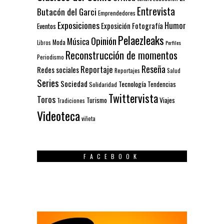
Entrevista
Butacón del Garci
Emprendedores
Exposiciones
Humor
Exposición
Fotografía
Eventos
Pelaezleaks
Opinión
Música
Moda
Libros
Perfiles
Reconstrucción de momentos
Periodismo
Reseña
Reportaje
Redes sociales
Reportajes
Salud
Series
Sociedad
Tecnología
Solidaridad
Tendencias
Twittervista
Toros
Turismo
Viajes
Tradiciones
Videoteca
viñeta
FACEBOOK