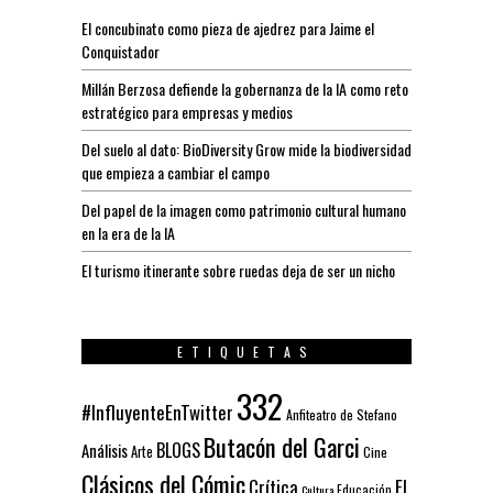
El concubinato como pieza de ajedrez para Jaime el
Conquistador
Millán Berzosa defiende la gobernanza de la IA como reto
estratégico para empresas y medios
Del suelo al dato: BioDiversity Grow mide la biodiversidad
que empieza a cambiar el campo
Del papel de la imagen como patrimonio cultural humano
en la era de la IA
El turismo itinerante sobre ruedas deja de ser un nicho
ETIQUETAS
332
#InfluyenteEnTwitter
Anfiteatro de Stefano
Butacón del Garci
BLOGS
Análisis
Arte
Cine
Clásicos del Cómic
El
Crítica
Educación
Cultura