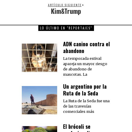
ARTÍCULO SIGUIENTE
Kim&Trump
Next
post:
LO ÚLTIMO EN "REPORTAJES"
ADN canino contra el
abandono
La temporada estival
apareja un mayor riesgo
de abandono de
mascotas. La
Un argentino por la
Ruta de la Seda
La Ruta de la Seda fue una
de las travesías
comerciales más
El brócoli se