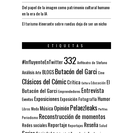
Del papel de la imagen como patrimonio cultural humano
en la era de la IA
El turismo itinerante sobre ruedas deja de ser un nicho
ETIQUETAS
332
#InfluyenteEnTwitter
Anfiteatro de Stefano
Butacón del Garci
BLOGS
Análisis
Arte
Cine
Clásicos del Cómic
El
Crítica
Educación
Cultura
Entrevista
Butacón del Garci
Emprendedores
Exposiciones
Humor
Exposición
Fotografía
Eventos
Pelaezleaks
Opinión
Música
Moda
Libros
Perfiles
Reconstrucción de momentos
Periodismo
Reseña
Reportaje
Redes sociales
Reportajes
Salud
Series