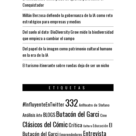
Conquistador
Millán Berzosa defiende la gobernanza de la IA como reto
estratégico para empresas y medios
Del suelo al dato: BioDiversity Grow mide la biodiversidad
que empieza a cambiar el campo
Del papel de la imagen como patrimonio cultural humano
en la era de la IA
El turismo itinerante sobre ruedas deja de ser un nicho
ETIQUETAS
332
#InfluyenteEnTwitter
Anfiteatro de Stefano
Butacón del Garci
BLOGS
Análisis
Arte
Cine
Clásicos del Cómic
El
Crítica
Educación
Cultura
Entrevista
Butacón del Garci
Emprendedores