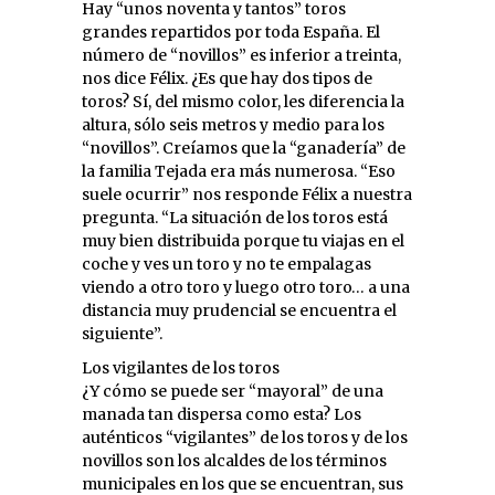
Hay “unos noventa y tantos” toros
grandes repartidos por toda España. El
número de “novillos” es inferior a treinta,
nos dice Félix. ¿Es que hay dos tipos de
toros? Sí, del mismo color, les diferencia la
altura, sólo seis metros y medio para los
“novillos”. Creíamos que la “ganadería” de
la familia Tejada era más numerosa. “Eso
suele ocurrir” nos responde Félix a nuestra
pregunta. “La situación de los toros está
muy bien distribuida porque tu viajas en el
coche y ves un toro y no te empalagas
viendo a otro toro y luego otro toro… a una
distancia muy prudencial se encuentra el
siguiente”.
Los vigilantes de los toros
¿Y cómo se puede ser “mayoral” de una
manada tan dispersa como esta? Los
auténticos “vigilantes” de los toros y de los
novillos son los alcaldes de los términos
municipales en los que se encuentran, sus