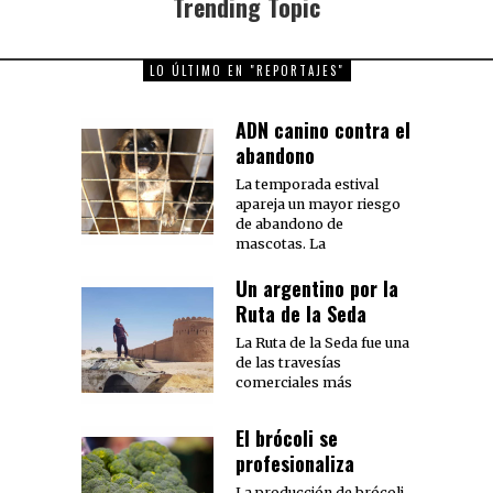
Trending Topic
Next
post:
LO ÚLTIMO EN "REPORTAJES"
ADN canino contra el
abandono
La temporada estival
apareja un mayor riesgo
de abandono de
mascotas. La
Un argentino por la
Ruta de la Seda
La Ruta de la Seda fue una
de las travesías
comerciales más
El brócoli se
profesionaliza
La producción de brócoli