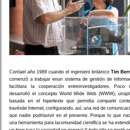
Corríael año 1989 cuando el ingeniero británico
Tim Ber
comenzó a trabajar enun sistema de gestión de informa
facilitara la cooperación entreinvestigadores. Poco 
desarrolló el concepto World Wide Web (WWW), unapl
basada en el hipertexto que permitía compartir cont
travésde Internet, configurando, así, una red de comunicaci
que nadie podríavivir en el presente. Porque lo que na
una herramienta para lacomunidad científica se ha exten
un bien para la sociedad en general.Y todo ello se gestó e