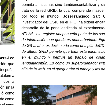
permita almacenar, sino tambiéncontabilizar y dis
trata de la red GRID, la cual comprende másde
por todo el mundo.
JoséFrancisco Salt C
investigador del CSIC en el IFIC, ha sidoel encarg
desarrollo de la parte dedicada al experiment
ATLAS solo registre unapequeña parte de los suc
de información que queda es unabarbaridad. Equi
de GB al año, es decir, sería como una pila deCD
de altura. GRID permite que toda esta informació
en el mundo y permite un trabajo de colab
ners-Lee
lenguajecomún. Es como un superordenador virt
ción que
allá de la web, en el queguardar el trabajo y los d
después,
ataforma
enidos a
ón sin la
ció como
dido como
n el seno