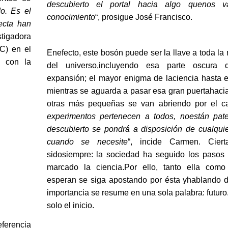
descubierto el portal hacia algo quenos 
o. Es el
conocimiento
“, prosigue José Francisco.
ecta han
stigadora
C) en el
Enefecto, este bosón puede ser la llave a toda la 
o con la
del universo,incluyendo esa parte oscura 
expansión; el mayor enigma de laciencia hasta 
mientras se aguarda a pasar esa gran puertahaci
otras más pequeñas se van abriendo por el ca
experimentos pertenecen a todos, noestán pat
descubierto se pondrá a disposición de cualqui
cuando se necesite
“, incide Carmen. Cier
sidosiempre: la sociedad ha seguido los pasos
marcado la ciencia.Por ello, tanto ella como
esperan se siga apostando por ésta yhablando d
importancia se resume en una sola palabra: futuro.
solo el inicio.
eferencia