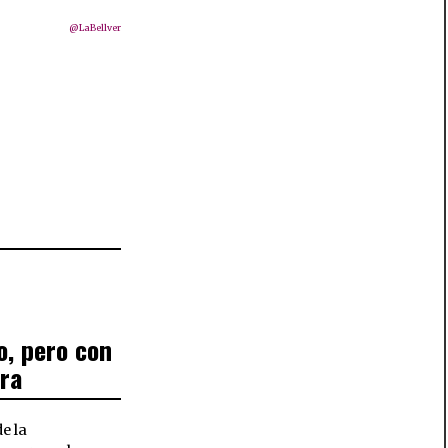
@LaBellver
o, pero con
rra
e la