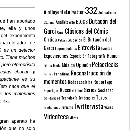
332
#InfluyenteEnTwitter
Anfiteatro de
Butacón del
BLOGS
que han aportado
Análisis
Arte
Stefano
te, ella y unos
Garci
Clásicos del Cómic
Cine
 del experimento
El Butacón del
Crítica
Educación
Cultura
nacelerador de
Entrevista
Garci
Eventos
Emprendedores
 es un detector
Exposiciones
Humor
Exposición
Fotografía
rgo. Tiene muchos
Pelaezleaks
Opinión
Música
 pero elpropósito
Moda
Libros
Reconstrucción de
ículas chocan y
Periodismo
Perfiles
mpactante es su
momentos
Reportaje
Redes sociales
Esto hace que el
Series
Reseña
Sociedad
Reportajes
Salud
 los materiales
Toros
Tecnología
Solidaridad
Tendencias
plica.
Twittervista
Turismo
Viajes
Tradiciones
Videoteca
viñeta
gran aparato ha
ión que no solo