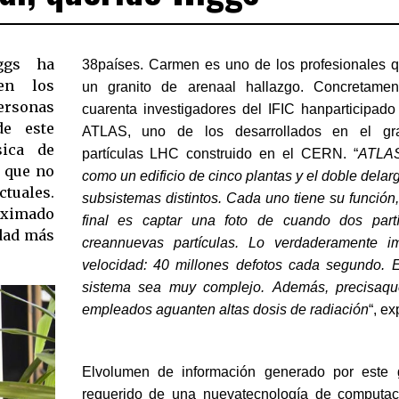
ggs ha
38países. Carmen es uno de los profesionales 
 en los
un granito de arenaal hallazgo. Concretamen
ersonas
cuarenta investigadores del IFIC hanparticipado
de este
ATLAS, uno de los desarrollados en el gra
sica de
partículas LHC construido en el CERN. “
ATLAS
a que no
como un edificio de cinco plantas y el doble dela
tuales.
subsistemas distintos. Cada uno tiene su función,
oximado
final es captar una foto de cuando dos part
idad más
creannuevas partículas. Lo verdaderamente i
velocidad: 40 millones defotos cada segundo. 
sistema sea muy complejo. Además, precisaque
empleados aguanten altas dosis de radiación
“, ex
Elvolumen de información generado por este 
requerido de una nuevatecnología de computac