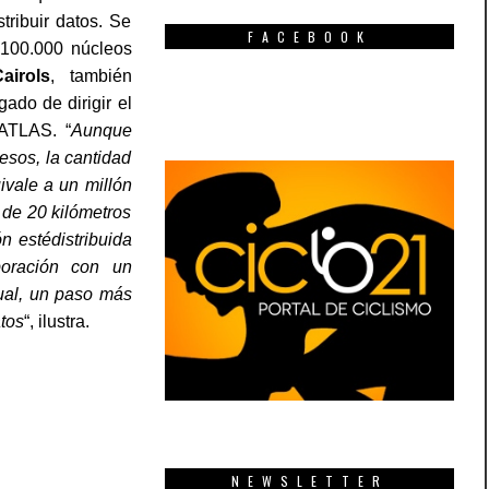
tribuir datos. Se
FACEBOOK
 100.000 núcleos
airols
, también
ado de dirigir el
oATLAS. “
Aunque
esos, la cantidad
vale a un millón
 de 20 kilómetros
n estédistribuida
oración con un
ual, un paso más
atos
“, ilustra.
NEWSLETTER