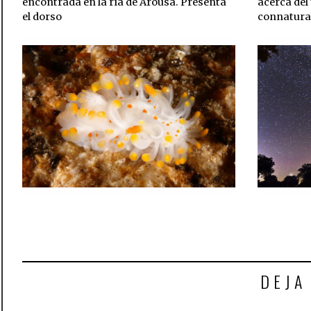
encontrada en la ría de Arousa. Presenta
acerca del
el dorso
connatura
DEJA