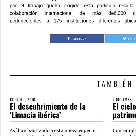
por el trabajo queha exigido: esta partícula result
colaboración internacional de más de6.000 cien
pertenecientes a 175 instituciones diferentes ubi
FACEBOOK
TWIT
TAMBIÉN
POSTED
13 ENERO, 2016
30
POSTED
2 DICIEMBRE,
El descubrimiento de la
El ciel
ON
SEPTIEMBRE,
ON
2018
‘Limacia ibérica’
patrim
Así han bautizado a esta nueva especie
Contemplar