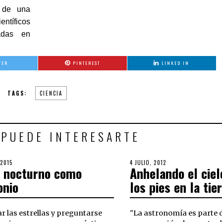
a de una
tíficos
cadas en
TER
PINTEREST
LINKED IN
TAGS:
CIENCIA
 PUEDE INTERESARTE
 2015
30
POSTED
4 JULIO, 2012
30
o nocturno como
Anhelando el ciel
OCTUBRE,
ON
SEPTIEMBRE,
2018
2018
onio
los pies en la tie
 las estrellas y preguntarse
"La astronomía es parte d