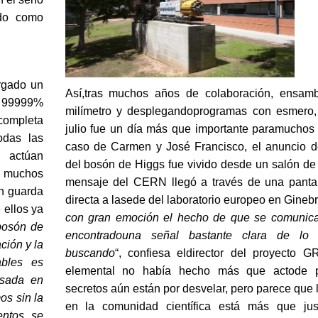
ido como
rgado un
Así,tras muchos años de colaboración, ensamb
n 99999%
milímetro y desplegandoprogramas con esmero,
 completa
julio fue un día más que importante paramuchos c
odas las
caso de Carmen y José Francisco, el anuncio d
e actúan
del bosón de Higgs fue vivido desde un salón de 
a muchos
mensaje del CERN llegó a través de una panta
n guarda
directa a lasede del laboratorio europeo en Ginebr
 ellos ya
con gran emoción el hecho de que se comunica
bosón de
encontradouna señal bastante clara de lo
ción y la
buscando
“, confiesa eldirector del proyecto GR
ables es
elemental no había hecho más que actode p
asada en
secretos aún están por desvelar, pero parece que l
os sin la
en la comunidad científica está más que just
entos se