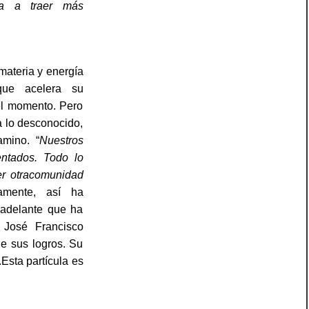
va a traer más
materia y energía
que acelera su
el momento. Pero
a lo desconocido,
mino. “
Nuestros
entados. Todo lo
er otracomunidad
tamente, así ha
 adelante que ha
 José Francisco
e sus logros. Su
Esta partícula es