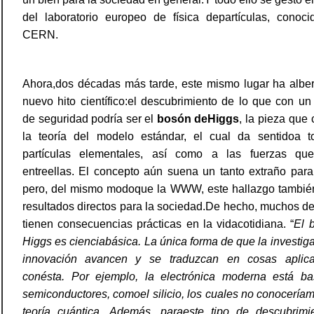
del laboratorio europeo de física departículas, conoc
CERN.
Ahora,dos décadas más tarde, este mismo lugar ha albe
nuevo hito científico:el descubrimiento de lo que con u
de seguridad podría ser el
bosón deHiggs
, la pieza que
la teoría del modelo estándar, el cual da sentidoa t
partículas
elementales, así como a las fuerzas qu
entreellas. El concepto aún suena un tanto extraño par
pero, del mismo modoque la WWW, este hallazgo tambié
resultados directos para la sociedad.De hecho, muchos de
tienen consecuencias prácticas en la vidacotidiana. “
El 
Higgs es cienciabásica. La única forma de que la investiga
innovación avancen
y se traduzcan en cosas aplic
conésta. Por ejemplo, la electrónica moderna está b
semiconductores, comoel silicio, los cuales no conoceríam
teoría cuántica. Además, paraeste tipo de descubrimi