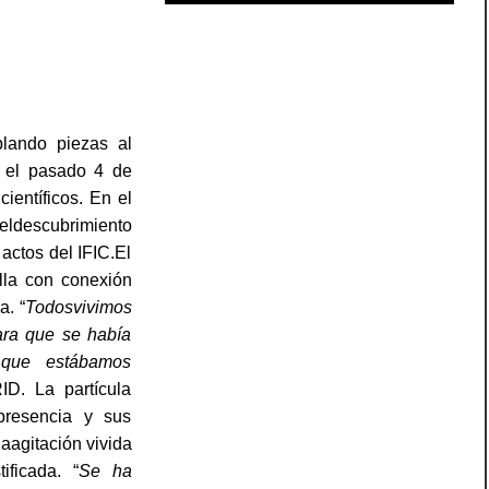
lando piezas al
 el pasado 4 de
ientíficos. En el
eldescubrimiento
actos del IFIC.El
lla con conexión
a. “
Todosvivimos
ra que se había
 que estábamos
ID. La partícula
resencia y sus
aagitación vivida
ificada. “
Se ha