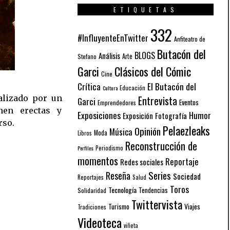
ETIQUETAS
332
#InfluyenteEnTwitter
Anfiteatro de
Butacón del
BLOGS
Análisis
Arte
Stefano
Garci
Clásicos del Cómic
Cine
El Butacón del
Crítica
Educación
Cultura
Entrevista
Garci
Eventos
Emprendedores
Exposiciones
Humor
Exposición
Fotografía
rso.
Pelaezleaks
Opinión
Música
Moda
Libros
Reconstrucción de
Periodismo
Perfiles
momentos
Reportaje
Redes sociales
Series
Reseña
Sociedad
Reportajes
Salud
Toros
Tecnología
Solidaridad
Tendencias
Twittervista
Turismo
Viajes
Tradiciones
Videoteca
viñeta