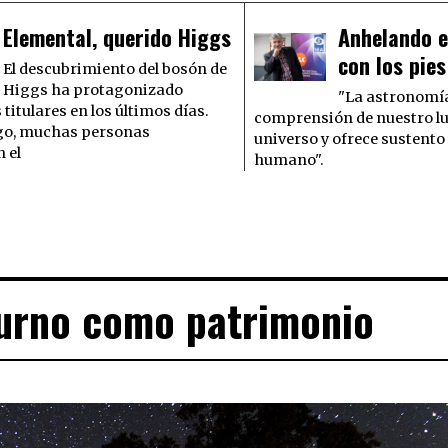
Elemental, querido Higgs
Anhelando el
con los pies
El descubrimiento del bosón de
Higgs ha protagonizado
"La astronomía
itulares en los últimos días.
comprensión de nuestro lu
go, muchas personas
universo y ofrece sustento 
 el
humano".
turno como patrimonio