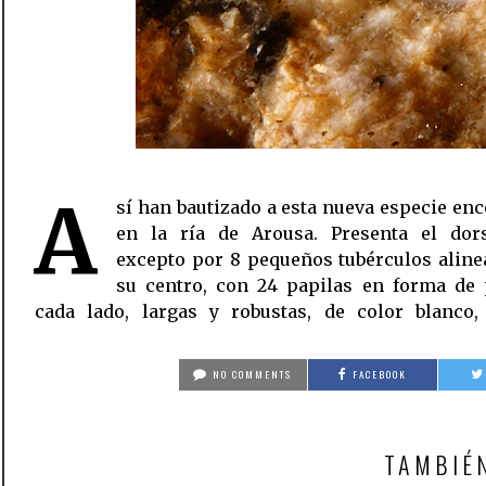
A
sí han bautizado a esta nueva especie en
extremo de color amarillo anaranjado finaliza
en la ría de Arousa. Presenta el dors
cuerpo esférico blanco, que se mantienen e
excepto por 8 pequeños tubérculos aline
su centro, con 24 papilas en forma de 
cada lado, largas y robustas, de color blanco,
NO COMMENTS
FACEBOOK
TAMBIÉ