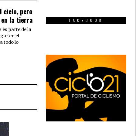
 cielo, pero
 en la tierra
FACEBOOK
 es parte de la
gar en el
a todo lo