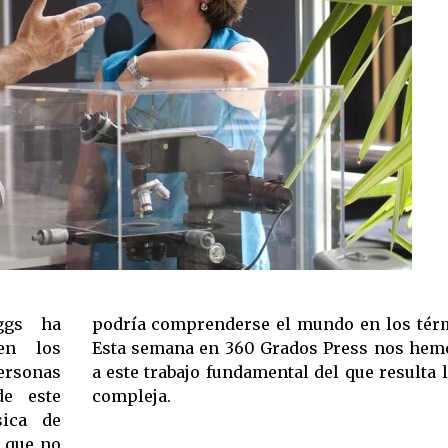
ggs ha
actuales.
 en los
roximado
ersonas
lidad más
de este
compleja.
sica de
a que no