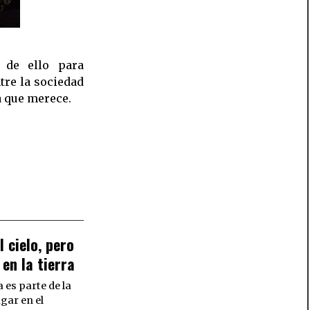
ía que merece.
 cielo, pero
 en la tierra
 es parte de la
gar en el