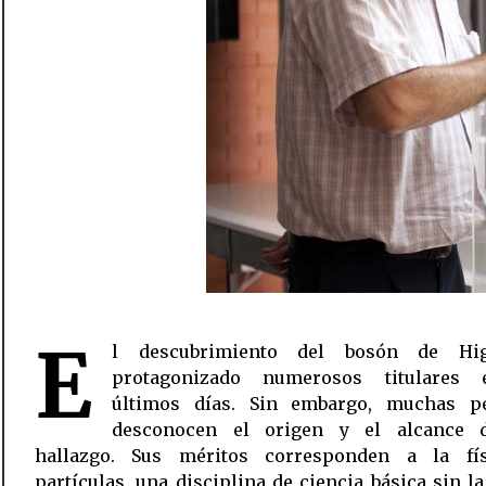
E
l descubrimiento del bosón de Hi
podría comprenderse el mundo en los términos 
protagonizado numerosos titulares
Esta semana en 360 Grados Press nos hemos ap
últimos días. Sin embargo, muchas p
a este trabajo fundamental del que resulta la rea
desconocen el origen y el alcance 
hallazgo. Sus méritos corresponden a la fí
partículas, una disciplina de ciencia básica sin l