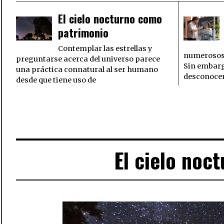
El cielo nocturno como
patrimonio
Contemplar las estrellas y
numerosos t
preguntarse acerca del universo parece
Sin embar
una práctica connatural al ser humano
desconocen
desde que tiene uso de
El cielo noc