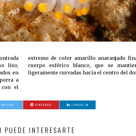
contrada
do por un
o liso,
rectas y
ados en
ligeramente curvadas hacia el centro del do
porra a
 con el
TWITTER
PINTEREST
LINKED IN
N PUEDE INTERESARTE