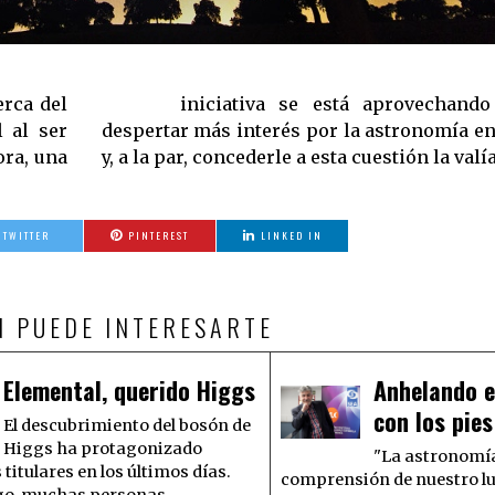
erca del
lo para
 al ser
 sociedad
ora, una
y, a la par, concederle a esta cuestión la val
TWITTER
PINTEREST
LINKED IN
N PUEDE INTERESARTE
Elemental, querido Higgs
Anhelando el
con los pies
El descubrimiento del bosón de
Higgs ha protagonizado
"La astronomía
itulares en los últimos días.
comprensión de nuestro lu
go, muchas personas