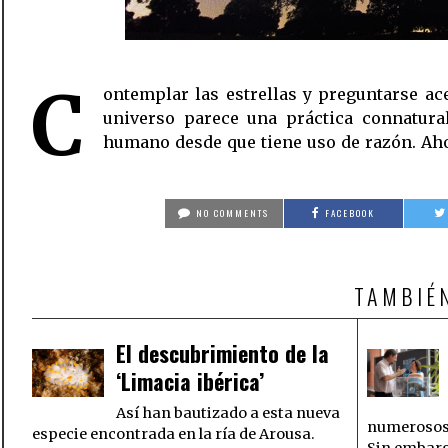
C
ontemplar las estrellas y preguntarse ac
iniciativa se está aprovechando de el
universo parece una práctica connatural
despertar más interés por la astronomía entre la
humano desde que tiene uso de razón. Ah
NO COMMENTS
FACEBOOK
TAMBIÉ
El descubrimiento de la
‘Limacia ibérica’
Así han bautizado a esta nueva
numerosos t
especie encontrada en la ría de Arousa.
Sin embar