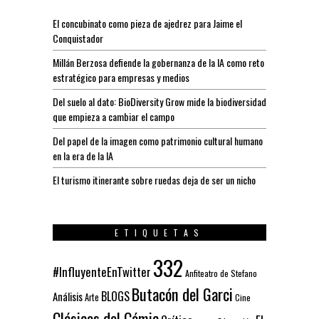
El concubinato como pieza de ajedrez para Jaime el
Conquistador
Millán Berzosa defiende la gobernanza de la IA como reto
estratégico para empresas y medios
Del suelo al dato: BioDiversity Grow mide la biodiversidad
que empieza a cambiar el campo
Del papel de la imagen como patrimonio cultural humano
en la era de la IA
El turismo itinerante sobre ruedas deja de ser un nicho
ETIQUETAS
332
#InfluyenteEnTwitter
Anfiteatro de Stefano
Butacón del Garci
BLOGS
Análisis
Arte
Cine
Clásicos del Cómic