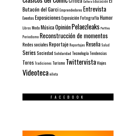
El
Crítica
Educación
Cultura
Entrevista
Butacón del Garci
Emprendedores
Exposiciones
Humor
Exposición
Fotografía
Eventos
Pelaezleaks
Opinión
Música
Moda
Libros
Perfiles
Reconstrucción de momentos
Periodismo
Reseña
Reportaje
Redes sociales
Reportajes
Salud
Series
Sociedad
Tecnología
Solidaridad
Tendencias
Twittervista
Toros
Turismo
Viajes
Tradiciones
Videoteca
viñeta
FACEBOOK