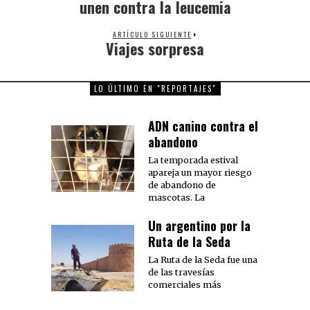
post:
unen contra la leucemia
ARTÍCULO SIGUIENTE
Viajes sorpresa
Next
post:
LO ÚLTIMO EN "REPORTAJES"
ADN canino contra el
abandono
La temporada estival
apareja un mayor riesgo
de abandono de
mascotas. La
Un argentino por la
Ruta de la Seda
La Ruta de la Seda fue una
de las travesías
comerciales más