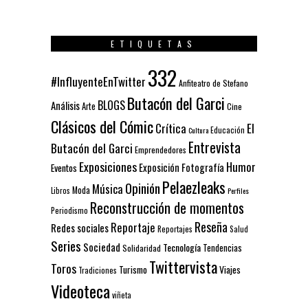
ETIQUETAS
332
#InfluyenteEnTwitter
Anfiteatro de Stefano
Butacón del Garci
BLOGS
Análisis
Arte
Cine
Clásicos del Cómic
El
Crítica
Educación
Cultura
Entrevista
Butacón del Garci
Emprendedores
Exposiciones
Humor
Exposición
Fotografía
Eventos
Pelaezleaks
Opinión
Música
Moda
Libros
Perfiles
Reconstrucción de momentos
Periodismo
Reseña
Reportaje
Redes sociales
Reportajes
Salud
Series
Sociedad
Tecnología
Solidaridad
Tendencias
Twittervista
Toros
Turismo
Viajes
Tradiciones
Videoteca
viñeta