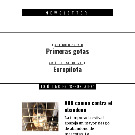
NEWSLETTER
ARTÍCULO PREVIO
Primeras gotas
Previous
post:
ARTÍCULO SIGUIENTE
Europilota
Next
post:
LO ÚLTIMO EN "REPORTAJES"
ADN canino contra el
abandono
La temporada estival
apareja un mayor riesgo
de abandono de
mascotas. La