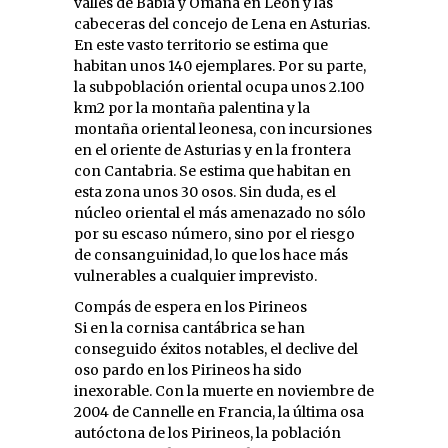
valles de Babia y Omaña en León y las
cabeceras del concejo de Lena en Asturias.
En este vasto territorio se estima que
habitan unos 140 ejemplares. Por su parte,
la subpoblación oriental ocupa unos 2.100
km2 por la montaña palentina y la
montaña oriental leonesa, con incursiones
en el oriente de Asturias y en la frontera
con Cantabria. Se estima que habitan en
esta zona unos 30 osos. Sin duda, es el
núcleo oriental el más amenazado no sólo
por su escaso número, sino por el riesgo
de consanguinidad, lo que los hace más
vulnerables a cualquier imprevisto.
Compás de espera en los Pirineos
Si en la cornisa cantábrica se han
conseguido éxitos notables, el declive del
oso pardo en los Pirineos ha sido
inexorable. Con la muerte en noviembre de
2004 de Cannelle en Francia, la última osa
autóctona de los Pirineos, la población