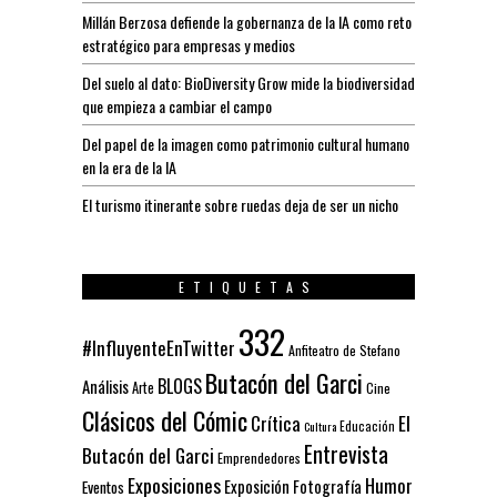
Millán Berzosa defiende la gobernanza de la IA como reto
estratégico para empresas y medios
Del suelo al dato: BioDiversity Grow mide la biodiversidad
que empieza a cambiar el campo
Del papel de la imagen como patrimonio cultural humano
en la era de la IA
El turismo itinerante sobre ruedas deja de ser un nicho
ETIQUETAS
332
#InfluyenteEnTwitter
Anfiteatro de Stefano
Butacón del Garci
BLOGS
Análisis
Arte
Cine
Clásicos del Cómic
El
Crítica
Educación
Cultura
Entrevista
Butacón del Garci
Emprendedores
Exposiciones
Humor
Exposición
Fotografía
Eventos