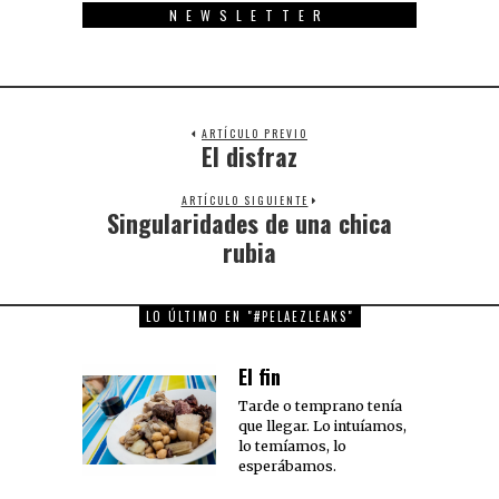
NEWSLETTER
ARTÍCULO PREVIO
El disfraz
Previous
post:
ARTÍCULO SIGUIENTE
Singularidades de una chica
Next
post:
rubia
LO ÚLTIMO EN "#PELAEZLEAKS"
El fin
Tarde o temprano tenía
que llegar. Lo intuíamos,
lo temíamos, lo
esperábamos.