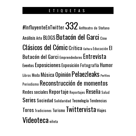
ETIQUETAS
332
#InfluyenteEnTwitter
Anfiteatro de Stefano
Butacón del Garci
BLOGS
Análisis
Arte
Cine
Clásicos del Cómic
El
Crítica
Educación
Cultura
Entrevista
Butacón del Garci
Emprendedores
Exposiciones
Humor
Exposición
Fotografía
Eventos
Pelaezleaks
Opinión
Música
Moda
Libros
Perfiles
Reconstrucción de momentos
Periodismo
Reseña
Reportaje
Redes sociales
Reportajes
Salud
Series
Sociedad
Tecnología
Solidaridad
Tendencias
Twittervista
Toros
Turismo
Viajes
Tradiciones
Videoteca
viñeta