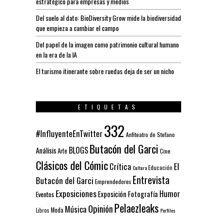
estratégico para empresas y medios
Del suelo al dato: BioDiversity Grow mide la biodiversidad
que empieza a cambiar el campo
Del papel de la imagen como patrimonio cultural humano
en la era de la IA
El turismo itinerante sobre ruedas deja de ser un nicho
ETIQUETAS
332
#InfluyenteEnTwitter
Anfiteatro de Stefano
Butacón del Garci
BLOGS
Análisis
Arte
Cine
Clásicos del Cómic
El
Crítica
Educación
Cultura
Entrevista
Butacón del Garci
Emprendedores
Exposiciones
Humor
Exposición
Fotografía
Eventos
Pelaezleaks
Opinión
Música
Moda
Libros
Perfiles