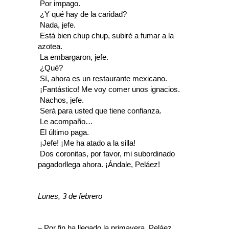
 Por impago.
 ¿Y qué hay de la caridad?
 Nada, jefe.
 Está bien chup chup, subiré a fumar a la
azotea.
 La embargaron, jefe.
 ¿Qué?
 Sí, ahora es un restaurante mexicano.
 ¡Fantástico! Me voy comer unos ignacios.
 Nachos, jefe.
 Será para usted que tiene confianza.
 Le acompaño…
 El último paga.
 ¡Jefe! ¡Me ha atado a la silla!
 Dos coronitas, por favor, mi subordinado
pagadorllega ahora. ¡Ándale, Peláez!
Lunes, 3 de febrero
– Por fin ha llegado la primavera, Peláez