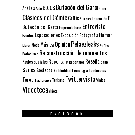
Butacón del Garci
BLOGS
Análisis
Arte
Cine
Clásicos del Cómic
El
Crítica
Educación
Cultura
Entrevista
Butacón del Garci
Emprendedores
Exposiciones
Humor
Exposición
Fotografía
Eventos
Pelaezleaks
Opinión
Música
Moda
Libros
Perfiles
Reconstrucción de momentos
Periodismo
Reseña
Reportaje
Redes sociales
Reportajes
Salud
Series
Sociedad
Tecnología
Solidaridad
Tendencias
Twittervista
Toros
Turismo
Viajes
Tradiciones
Videoteca
viñeta
FACEBOOK