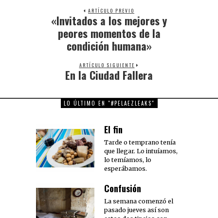
ARTÍCULO PREVIO
«Invitados a los mejores y
Previous
post:
peores momentos de la
condición humana»
ARTÍCULO SIGUIENTE
En la Ciudad Fallera
Next
post:
LO ÚLTIMO EN "#PELAEZLEAKS"
El fin
Tarde o temprano tenía
que llegar. Lo intuíamos,
lo temíamos, lo
esperábamos.
Confusión
La semana comenzó el
pasado jueves así son