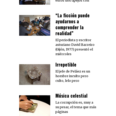
estos dos tipejos con
“La ficción puede
ayudarnos a
comprender la
realidad”
El periodista y escritor
asturiano David Barreiro
(Gijón, 1977) presentó el
miércoles
Irrepetible
El jefe de Peláez es un
hombre inculto pero
culto, lelo pero
Música celestial
La corrupción es, muy a
su pesar, el tema que más
páginas