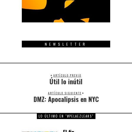
NEWSLETTER
ARTÍCULO PREVIO
Útil lo inútil
Previous
post:
ARTÍCULO SIGUIENTE
DMZ: Apocalipsis en NYC
Next
post:
LO ÚLTIMO EN "#PELAEZLEAKS"
El fin