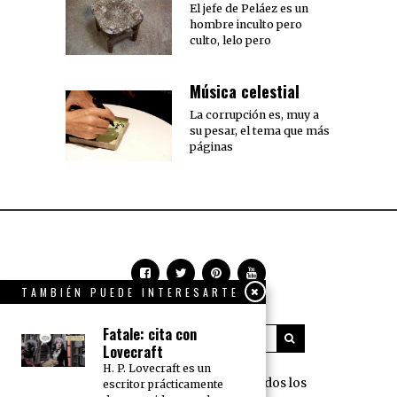
El jefe de Peláez es un
hombre inculto pero
culto, lelo pero
Música celestial
La corrupción es, muy a
su pesar, el tema que más
páginas
TAMBIÉN PUEDE INTERESARTE
Fatale: cita con
Lovecraft
H. P. Lovecraft es un
360 Grados Press © 2018 Todos los
escritor prácticamente