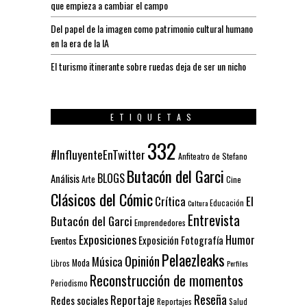
que empieza a cambiar el campo
Del papel de la imagen como patrimonio cultural humano
en la era de la IA
El turismo itinerante sobre ruedas deja de ser un nicho
ETIQUETAS
332
#InfluyenteEnTwitter
Anfiteatro de Stefano
Butacón del Garci
BLOGS
Análisis
Arte
Cine
Clásicos del Cómic
El
Crítica
Educación
Cultura
Entrevista
Butacón del Garci
Emprendedores
Exposiciones
Humor
Exposición
Fotografía
Eventos
Pelaezleaks
Opinión
Música
Moda
Libros
Perfiles
Reconstrucción de momentos
Periodismo
Reseña
Reportaje
Redes sociales
Reportajes
Salud