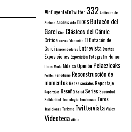
332
#InfluyenteEnTwitter
Anfiteatro de
Butacón del
BLOGS
Análisis
Arte
Stefano
Garci
Clásicos del Cómic
Cine
El Butacón del
Crítica
Educación
Cultura
Entrevista
Garci
Eventos
Emprendedores
Exposiciones
Humor
Exposición
Fotografía
Pelaezleaks
Opinión
Música
Moda
Libros
Reconstrucción de
Periodismo
Perfiles
momentos
Reportaje
Redes sociales
Series
Reseña
Sociedad
Reportajes
Salud
Toros
Tecnología
Solidaridad
Tendencias
Twittervista
Turismo
Viajes
Tradiciones
Videoteca
viñeta