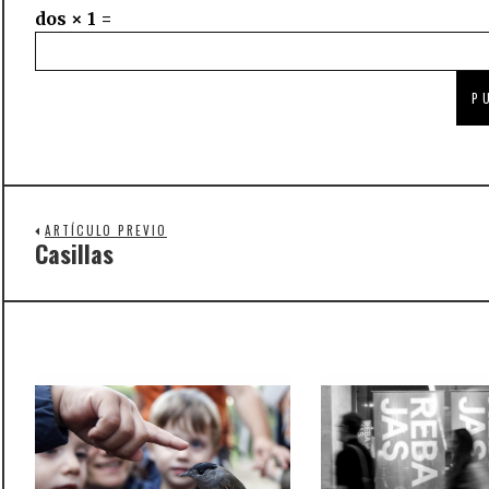
dos × 1 =
ARTÍCULO PREVIO
Casillas
Previous
post: