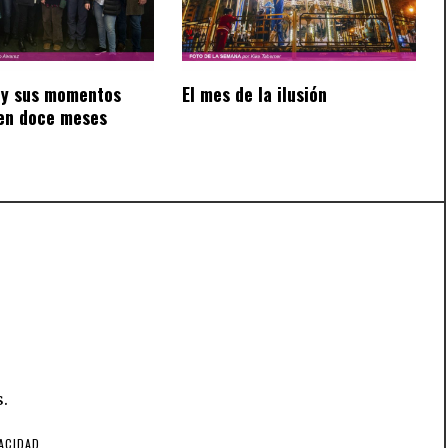
y sus momentos
El mes de la ilusión
en doce meses
.
VACIDAD