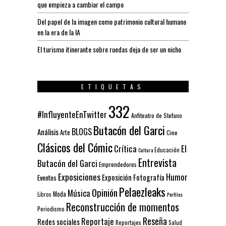
que empieza a cambiar el campo
Del papel de la imagen como patrimonio cultural humano
en la era de la IA
El turismo itinerante sobre ruedas deja de ser un nicho
ETIQUETAS
332
#InfluyenteEnTwitter
Anfiteatro de Stefano
Butacón del Garci
BLOGS
Análisis
Arte
Cine
Clásicos del Cómic
El
Crítica
Educación
Cultura
Entrevista
Butacón del Garci
Emprendedores
Exposiciones
Humor
Exposición
Fotografía
Eventos
Pelaezleaks
Opinión
Música
Moda
Libros
Perfiles
Reconstrucción de momentos
Periodismo
Reseña
Reportaje
Redes sociales
Reportajes
Salud