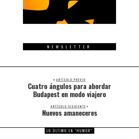
NEWSLETTER
ARTÍCULO PREVIO
Cuatro ángulos para abordar
Previous
post:
Budapest en modo viajero
ARTÍCULO SIGUIENTE
Nuevos amaneceres
Next
post:
LO ÚLTIMO EN "HUMOR"