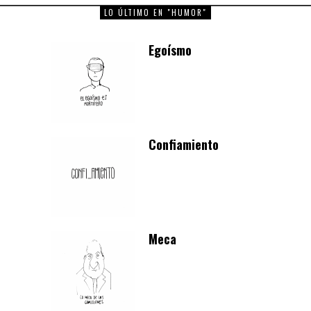
LO ÚLTIMO EN "HUMOR"
Egoísmo
Confiamiento
Meca