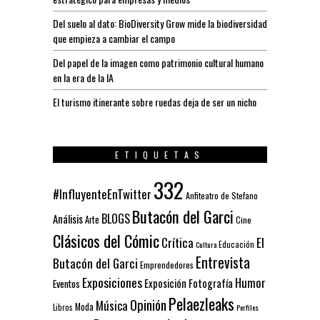
Del suelo al dato: BioDiversity Grow mide la biodiversidad
que empieza a cambiar el campo
Del papel de la imagen como patrimonio cultural humano
en la era de la IA
El turismo itinerante sobre ruedas deja de ser un nicho
ETIQUETAS
332
#InfluyenteEnTwitter
Anfiteatro de Stefano
Butacón del Garci
BLOGS
Análisis
Arte
Cine
Clásicos del Cómic
El
Crítica
Educación
Cultura
Entrevista
Butacón del Garci
Emprendedores
Exposiciones
Humor
Exposición
Fotografía
Eventos
Pelaezleaks
Opinión
Música
Moda
Libros
Perfiles