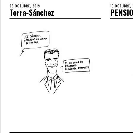
POSTED
23 OCTUBRE, 2019
30
POSTED
16 OCTUBRE, 
Torra-Sánchez
PENSI
ON
OCTUBRE,
ON
2019