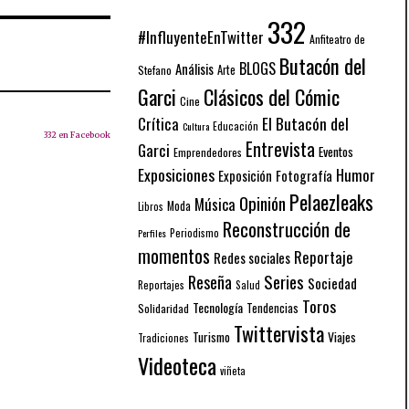
332
#InfluyenteEnTwitter
Anfiteatro de
Butacón del
BLOGS
Análisis
Arte
Stefano
Garci
Clásicos del Cómic
Cine
El Butacón del
Crítica
Educación
Cultura
332 en Facebook
Entrevista
Garci
Eventos
Emprendedores
Exposiciones
Humor
Exposición
Fotografía
Pelaezleaks
Opinión
Música
Moda
Libros
Reconstrucción de
Periodismo
Perfiles
momentos
Reportaje
Redes sociales
Series
Reseña
Sociedad
Reportajes
Salud
Toros
Tecnología
Solidaridad
Tendencias
Twittervista
Turismo
Viajes
Tradiciones
Videoteca
viñeta