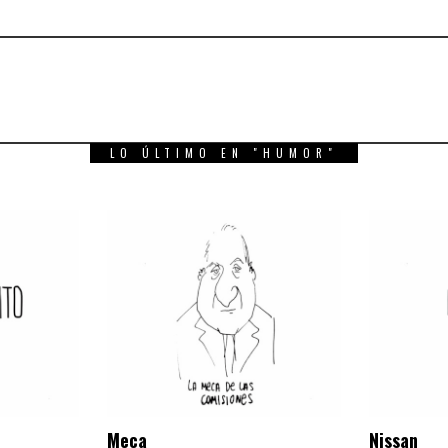
LO ÚLTIMO EN "HUMOR"
Meca
Nissan