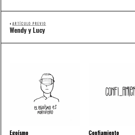
ARTÍCULO PREVIO
Wendy y Lucy
Previous
post:
Egoísmo
Confiamiento