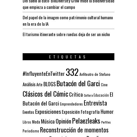
Del suelo al dato: BioDiversity Grow mide la biodiversidad
que empieza a cambiar el campo
Del papel de la imagen como patrimonio cultural humano
en la era de la IA
El turismo itinerante sobre ruedas deja de ser un nicho
ETIQUETAS
332
#InfluyenteEnTwitter
Anfiteatro de Stefano
Butacón del Garci
BLOGS
Análisis
Arte
Cine
Clásicos del Cómic
El
Crítica
Educación
Cultura
Entrevista
Butacón del Garci
Emprendedores
Exposiciones
Humor
Exposición
Fotografía
Eventos
Pelaezleaks
Opinión
Música
Moda
Libros
Perfiles
Reconstrucción de momentos
Periodismo