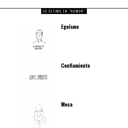
LO ÚLTIMO EN "HUMOR"
Egoísmo
Confiamiento
Meca