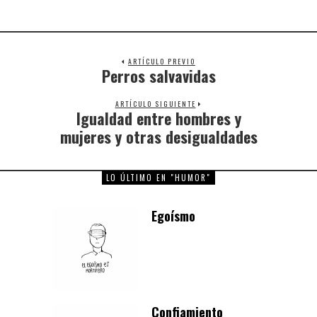
ARTÍCULO PREVIO
Perros salvavidas
Previous
post:
ARTÍCULO SIGUIENTE
Igualdad entre hombres y
Next
post:
mujeres y otras desigualdades
LO ÚLTIMO EN "HUMOR"
Egoísmo
Confiamiento