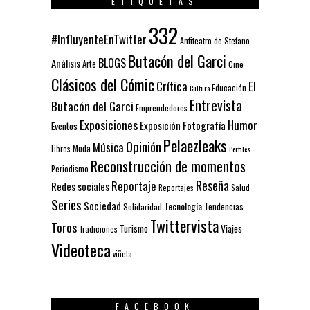
ETIQUETAS
332
#InfluyenteEnTwitter
Anfiteatro de Stefano
Butacón del Garci
BLOGS
Análisis
Arte
Cine
Clásicos del Cómic
El
Crítica
Educación
Cultura
Entrevista
Butacón del Garci
Emprendedores
Exposiciones
Humor
Exposición
Fotografía
Eventos
Pelaezleaks
Opinión
Música
Moda
Libros
Perfiles
Reconstrucción de momentos
Periodismo
Reseña
Reportaje
Redes sociales
Reportajes
Salud
Series
Sociedad
Tecnología
Solidaridad
Tendencias
Twittervista
Toros
Turismo
Viajes
Tradiciones
Videoteca
viñeta
FACEBOOK