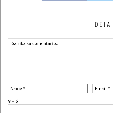
DEJA
9 − 6 =