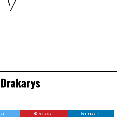
Drakarys
TER
PINTEREST
LINKED IN