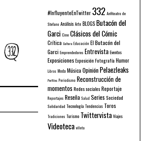
332
#InfluyenteEnTwitter
Anfiteatro de
Butacón del
BLOGS
Análisis
Arte
Stefano
Garci
Clásicos del Cómic
Cine
El Butacón del
Crítica
Educación
Cultura
Entrevista
Garci
Eventos
Emprendedores
Exposiciones
Humor
Exposición
Fotografía
Pelaezleaks
Opinión
Música
Moda
Libros
Reconstrucción de
Periodismo
Perfiles
momentos
Reportaje
Redes sociales
Series
Reseña
Sociedad
Reportajes
Salud
Toros
Tecnología
Solidaridad
Tendencias
Twittervista
Turismo
Viajes
Tradiciones
Videoteca
viñeta