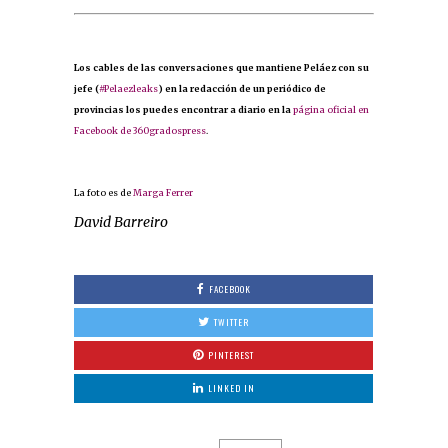
Los cables de las conversaciones que mantiene Peláez con su
jefe (
#Pelaezleaks
) en la redacción de un periódico de
provincias los puedes encontrar a diario en la
página oficial en
Facebook de 360gradospress
.
La foto es de
Marga Ferrer
David Barreiro
FACEBOOK
TWITTER
PINTEREST
LINKED IN