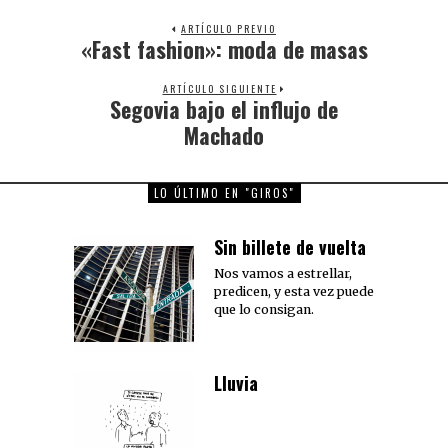
ARTÍCULO PREVIO
«Fast fashion»: moda de masas
Previous
post:
ARTÍCULO SIGUIENTE
Segovia bajo el influjo de
Next
post:
Machado
LO ÚLTIMO EN "GIROS"
Sin billete de vuelta
Nos vamos a estrellar,
predicen, y esta vez puede
que lo consigan.
Lluvia