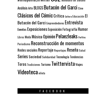
Anfiteatro de Stefano
Butacón del Garci
BLOGS
Análisis
Arte
Cine
Clásicos del Cómic
El
Crítica
Educación
Cultura
Entrevista
Butacón del Garci
Emprendedores
Exposiciones
Humor
Exposición
Fotografía
Eventos
Pelaezleaks
Opinión
Música
Moda
Libros
Perfiles
Reconstrucción de momentos
Periodismo
Reseña
Reportaje
Redes sociales
Reportajes
Salud
Series
Sociedad
Tecnología
Solidaridad
Tendencias
Twittervista
Toros
Turismo
Viajes
Tradiciones
Videoteca
viñeta
FACEBOOK