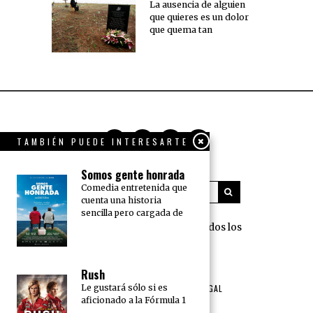
La ausencia de alguien
que quieres es un dolor
que quema tan
TAMBIÉN PUEDE INTERESARTE
Somos gente honrada
Comedia entretenida que
cuenta una historia
sencilla pero cargada de
360 Grados Press © 2018 Todos los
derechos reservados.
Rush
NOSOTROS
PUBLICIDAD
Le gustará sólo si es
TÉRMINOS DE USO Y AVISO LEGAL
aficionado a la Fórmula 1
POLÍTICA DE PRIVACIDAD