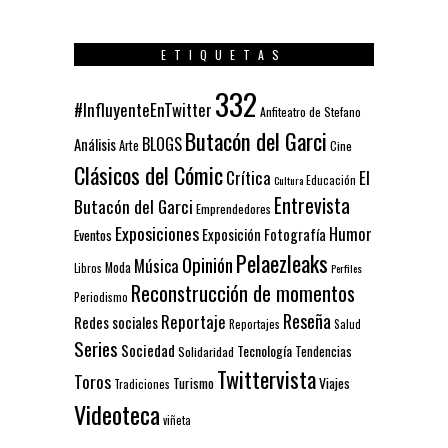
ETIQUETAS
332
#InfluyenteEnTwitter
Anfiteatro de Stefano
Butacón del Garci
BLOGS
Análisis
Arte
Cine
Clásicos del Cómic
El
Crítica
Educación
Cultura
Entrevista
Butacón del Garci
Emprendedores
Exposiciones
Humor
Exposición
Fotografía
Eventos
Pelaezleaks
Opinión
Música
Moda
Libros
Perfiles
Reconstrucción de momentos
Periodismo
Reseña
Reportaje
Redes sociales
Reportajes
Salud
Series
Sociedad
Tecnología
Solidaridad
Tendencias
Twittervista
Toros
Turismo
Viajes
Tradiciones
Videoteca
viñeta