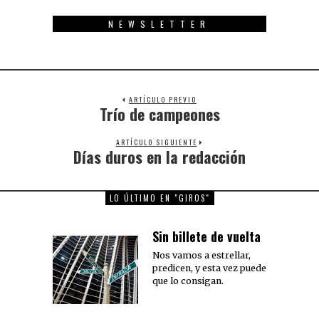
NEWSLETTER
ARTÍCULO PREVIO
Trío de campeones
Previous
post:
ARTÍCULO SIGUIENTE
Días duros en la redacción
Next
post:
LO ÚLTIMO EN "GIROS"
Sin billete de vuelta
Nos vamos a estrellar,
predicen, y esta vez puede
que lo consigan.