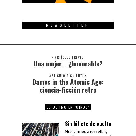
NEWSLETTER
ARTÍCULO PREVIO
Una mujer… ¿honorable?
Previous
post:
ARTÍCULO SIGUIENTE
Dames in the Atomic Age:
Next
post:
ciencia-ficción retro
LO ÚLTIMO EN "GIROS"
Sin billete de vuelta
Nos vamos a estrellar,