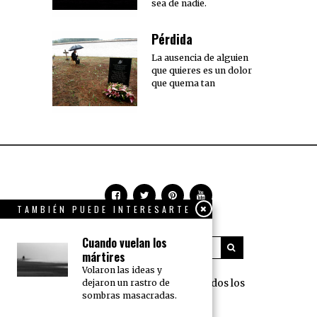
sea de nadie.
Pérdida
La ausencia de alguien
que quieres es un dolor
que quema tan
TAMBIÉN PUEDE INTERESARTE
Cuando vuelan los
mártires
Volaron las ideas y
360 Grados Press © 2018 Todos los
dejaron un rastro de
sombras masacradas.
derechos reservados.