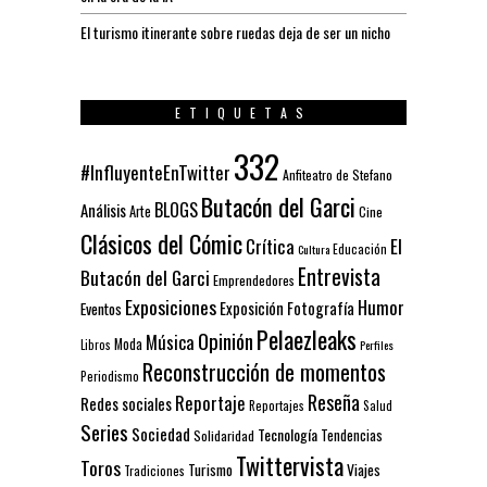
El turismo itinerante sobre ruedas deja de ser un nicho
ETIQUETAS
332
#InfluyenteEnTwitter
Anfiteatro de Stefano
Butacón del Garci
BLOGS
Análisis
Arte
Cine
Clásicos del Cómic
El
Crítica
Educación
Cultura
Entrevista
Butacón del Garci
Emprendedores
Exposiciones
Humor
Exposición
Fotografía
Eventos
Pelaezleaks
Opinión
Música
Moda
Libros
Perfiles
Reconstrucción de momentos
Periodismo
Reseña
Reportaje
Redes sociales
Reportajes
Salud
Series
Sociedad
Tecnología
Solidaridad
Tendencias
Twittervista
Toros
Turismo
Viajes
Tradiciones