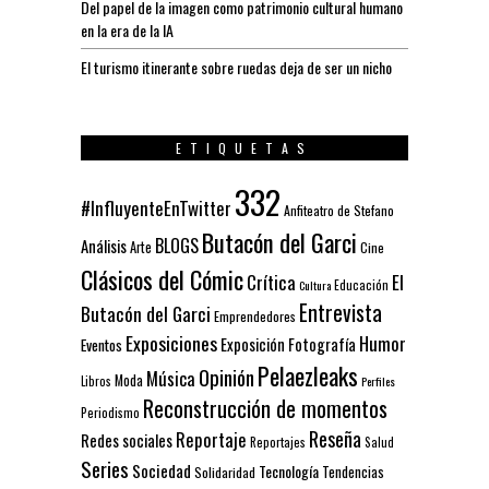
Del papel de la imagen como patrimonio cultural humano
en la era de la IA
El turismo itinerante sobre ruedas deja de ser un nicho
ETIQUETAS
332
#InfluyenteEnTwitter
Anfiteatro de Stefano
Butacón del Garci
BLOGS
Análisis
Arte
Cine
Clásicos del Cómic
El
Crítica
Educación
Cultura
Entrevista
Butacón del Garci
Emprendedores
Exposiciones
Humor
Exposición
Fotografía
Eventos
Pelaezleaks
Opinión
Música
Moda
Libros
Perfiles
Reconstrucción de momentos
Periodismo
Reseña
Reportaje
Redes sociales
Reportajes
Salud
Series
Sociedad
Tecnología
Solidaridad
Tendencias