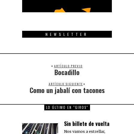
NEWSLETTER
ARTÍCULO PREVIO
Bocadillo
Previous
post:
ARTÍCULO SIGUIENTE
Como un jabalí con tacones
Next
post:
LO ÚLTIMO EN "GIROS"
Sin billete de vuelta
Nos vamos a estrellar,