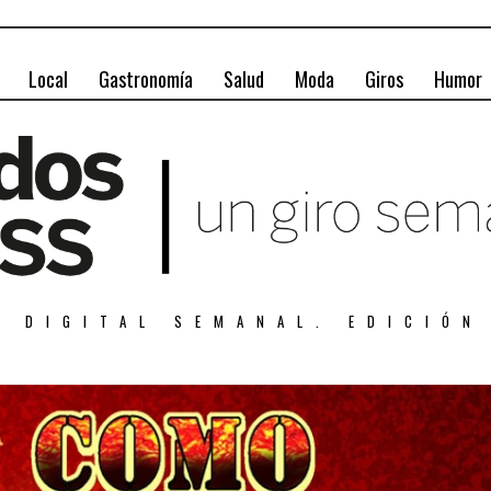
Local
Gastronomía
Salud
Moda
Giros
Humor
A DIGITAL SEMANAL. EDICIÓN