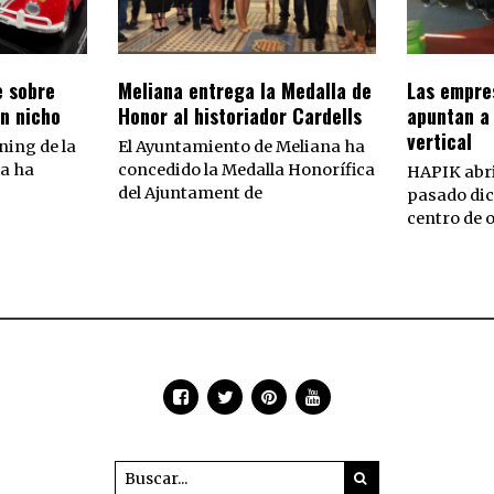
e sobre
Meliana entrega la Medalla de
Las empres
un nicho
Honor al historiador Cardells
apuntan a 
vertical
ning de la
El Ayuntamiento de Meliana ha
a ha
concedido la Medalla Honorífica
HAPIK abri
del Ajuntament de
pasado di
centro de 