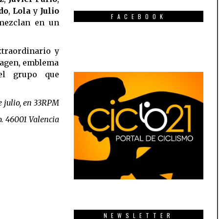
do
,
Lola
y
Julio
FACEBOOK
ezclan en un
xtraordinario y
imagen, emblema
el grupo que
de julio, en 33RPM
jo. 46001 Valencia
NEWSLETTER