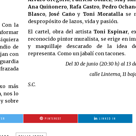
Ana Quiñonero
,
Rafa Castro
,
Pedro Ochan
Blasco
,
José Caño
y
Toni Moratalla
se m
despropósito de lazos, vida y pasión.
 Con la
El cartel, obra del artista
Toni Espinar
, e
nformar
reconocido pintor muralista, se erige en 
siquiera
y maquillaje descarado de la idea d
ndio de
representa. Como un jabalí con tacones.
ajan con
nguardia
Del 10 de junio (20:30 h) al 13 
sfrazada
calle Linterna, 11 ba
S.C.
exo más
, nos lo
 y sobre
TER
PINTEREST
LINKED IN