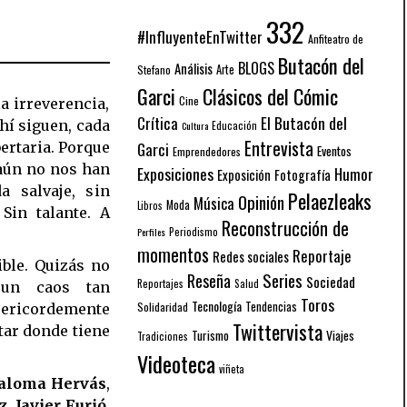
332
#InfluyenteEnTwitter
Anfiteatro de
Butacón del
BLOGS
Análisis
Arte
Stefano
Garci
Clásicos del Cómic
Cine
la irreverencia,
El Butacón del
Crítica
hí siguen, cada
Educación
Cultura
Entrevista
Garci
bertaria. Porque
Eventos
Emprendedores
 aún no nos han
Exposiciones
Humor
Exposición
Fotografía
a salvaje, sin
Pelaezleaks
Opinión
Música
Moda
Libros
Sin talante. A
Reconstrucción de
Periodismo
Perfiles
momentos
Reportaje
Redes sociales
ible. Quizás no
Series
Reseña
Sociedad
Reportajes
Salud
 un caos tan
Toros
Tecnología
Solidaridad
Tendencias
sericordemente
Twittervista
tar donde tiene
Turismo
Viajes
Tradiciones
Videoteca
viñeta
aloma Hervás
,
z
,
Javier Furió
,