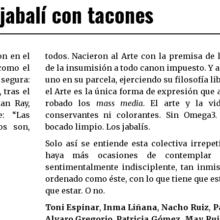
jabalí con tacones
on en el
todos. Nacieron al Arte con la premisa de 
como el
de la insumisión a todo canon impuesto. Y a
 segura:
uno en su parcela, ejerciendo su filosofía li
 tras el
el Arte es la única forma de expresión que
an Ray,
robado los
mass media
. El arte y la vid
e: “Las
conservantes ni colorantes. Sin Omega3. 
os son,
bocado limpio. Los jabalís.
Solo así se entiende esta colectiva irrepet
haya más ocasiones de contemplar
sentimentalmente indisciplente, tan inmi
ordenado como éste, con lo que tiene que es
que estar. O no.
Toni Espinar
,
Inma Liñana
,
Nacho Ruiz
,
P
Alvaro Gregorio
,
Patricia Gómez
,
May Rui