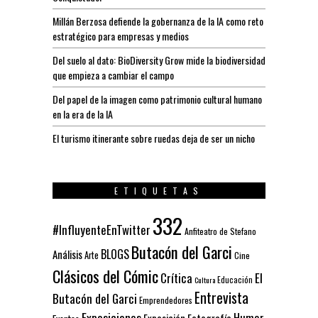
Millán Berzosa defiende la gobernanza de la IA como reto
estratégico para empresas y medios
Del suelo al dato: BioDiversity Grow mide la biodiversidad
que empieza a cambiar el campo
Del papel de la imagen como patrimonio cultural humano
en la era de la IA
El turismo itinerante sobre ruedas deja de ser un nicho
ETIQUETAS
332
#InfluyenteEnTwitter
Anfiteatro de Stefano
Butacón del Garci
BLOGS
Análisis
Arte
Cine
Clásicos del Cómic
El
Crítica
Educación
Cultura
Entrevista
Butacón del Garci
Emprendedores
Exposiciones
Humor