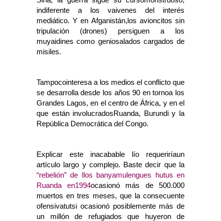
Siria, la guerra sigue su cursomonstruoso,
indiferente a los vaivenes del interés
mediático. Y en Afganistán,los avioncitos sin
tripulación (drones) persiguen a los
muyaidines como geniosalados cargados de
misiles.
Tampocointeresa a los medios el conflicto que
se desarrolla desde los años 90 en tornoa los
Grandes Lagos, en el centro de África, y en el
que están involucradosRuanda, Burundi y la
República Democrática del Congo.
Explicar este inacabable lío requeriríaun
artículo largo y complejo. Baste decir que la
“rebelión” de llos banyamulengues hutus en
Ruanda en1994
ocasionó más de 500.000
muertos en tres meses, que la consecuente
ofensivatutsi ocasionó posiblemente más de
un millón de refugiados que huyeron de