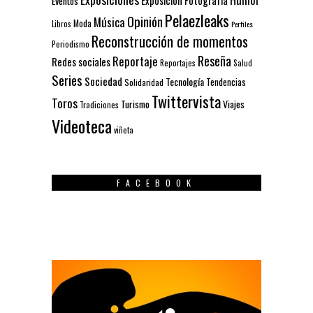
Exposición
Fotografía
Eventos
Pelaezleaks
Opinión
Música
Moda
Libros
Perfiles
Reconstrucción de momentos
Periodismo
Reseña
Reportaje
Redes sociales
Reportajes
Salud
Series
Sociedad
Tecnología
Solidaridad
Tendencias
Twittervista
Toros
Turismo
Viajes
Tradiciones
Videoteca
viñeta
FACEBOOK