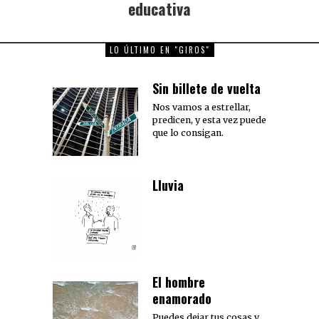
post:
educativa
LO ÚLTIMO EN "GIROS"
Sin billete de vuelta
Nos vamos a estrellar,
predicen, y esta vez puede
que lo consigan.
Lluvia
El hombre
enamorado
Puedes dejar tus cosas y