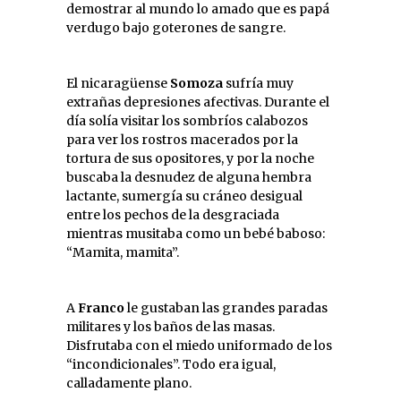
demostrar al mundo lo amado que es papá
verdugo bajo goterones de sangre.
El nicaragüense
Somoza
sufría muy
extrañas depresiones afectivas. Durante el
día solía visitar los sombríos calabozos
para ver los rostros macerados por la
tortura de sus opositores, y por la noche
buscaba la desnudez de alguna hembra
lactante, sumergía su cráneo desigual
entre los pechos de la desgraciada
mientras musitaba como un bebé baboso:
“Mamita, mamita”.
A
Franco
le gustaban las grandes paradas
militares y los baños de las masas.
Disfrutaba con el miedo uniformado de los
“incondicionales”. Todo era igual,
calladamente plano.