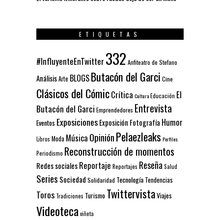
ETIQUETAS
332
#InfluyenteEnTwitter
Anfiteatro de Stefano
Butacón del Garci
BLOGS
Análisis
Arte
Cine
Clásicos del Cómic
El
Crítica
Educación
Cultura
Entrevista
Butacón del Garci
Emprendedores
Exposiciones
Humor
Exposición
Fotografía
Eventos
Pelaezleaks
Opinión
Música
Moda
Libros
Perfiles
Reconstrucción de momentos
Periodismo
Reseña
Reportaje
Redes sociales
Reportajes
Salud
Series
Sociedad
Tecnología
Solidaridad
Tendencias
Twittervista
Toros
Turismo
Viajes
Tradiciones
Videoteca
viñeta