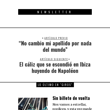
NEWSLETTER
ARTÍCULO PREVIO
“No cambio mi apellido por nada
Previous
post:
del mundo”
ARTÍCULO SIGUIENTE
El cáliz que se escondió en Ibiza
Next
post:
huyendo de Napoléon
LO ÚLTIMO EN "GIROS"
Sin billete de vuelta
Nos vamos a estrellar,
predicen, y esta vez puede