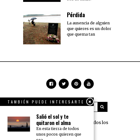
Pérdida
La ausencia de alguien
que quieres es un dolor
que quema tan
TAMBIÉN PUEDE INTERESARTE
Salió el sol y te
quitaron el alma
360 Grados Press © 2018 Todos los
En esta tierra de todos
derechos reservados.
unos pocos quieren que
sea