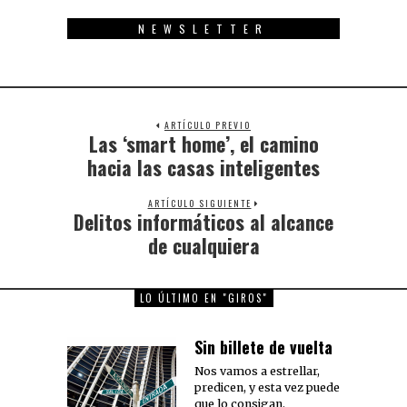
NEWSLETTER
ARTÍCULO PREVIO
Las ‘smart home’, el camino
Previous
post:
hacia las casas inteligentes
ARTÍCULO SIGUIENTE
Delitos informáticos al alcance
Next
post:
de cualquiera
LO ÚLTIMO EN "GIROS"
Sin billete de vuelta
Nos vamos a estrellar,
predicen, y esta vez puede
que lo consigan.