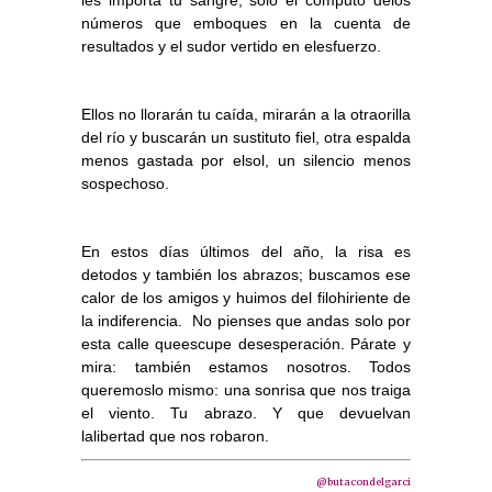
les importa tu sangre, solo el cómputo delos
números que emboques en la cuenta de
resultados y el sudor vertido en elesfuerzo.
Ellos no llorarán tu caída, mirarán a la otraorilla
del río y buscarán un sustituto fiel, otra espalda
menos gastada por elsol, un silencio menos
sospechoso.
En estos días últimos del año, la risa es
detodos y también los abrazos; buscamos ese
calor de los amigos y huimos del filohiriente de
la indiferencia. No pienses que andas solo por
esta calle queescupe desesperación. Párate y
mira: también estamos nosotros. Todos
queremoslo mismo: una sonrisa que nos traiga
el viento. Tu abrazo. Y que devuelvan
lalibertad que nos robaron.
@butacondelgarci