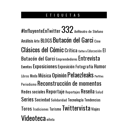
ETIQUETAS
332
#InfluyenteEnTwitter
Anfiteatro de Stefano
Butacón del Garci
BLOGS
Análisis
Arte
Cine
Clásicos del Cómic
El
Crítica
Educación
Cultura
Entrevista
Butacón del Garci
Emprendedores
Exposiciones
Humor
Exposición
Fotografía
Eventos
Pelaezleaks
Opinión
Música
Moda
Libros
Perfiles
Reconstrucción de momentos
Periodismo
Reseña
Reportaje
Redes sociales
Reportajes
Salud
Series
Sociedad
Tecnología
Solidaridad
Tendencias
Twittervista
Toros
Turismo
Viajes
Tradiciones
Videoteca
viñeta