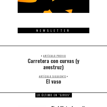
NEWSLETTER
ARTÍCULO PREVIO
Carretera con curvas (y
Previous
post:
avestruz)
ARTÍCULO SIGUIENTE
El vaso
Next
post:
LO ÚLTIMO EN "GIROS"