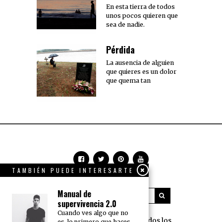
En esta tierra de todos
unos pocos quieren que
sea de nadie.
Pérdida
La ausencia de alguien
que quieres es un dolor
que quema tan
TAMBIÉN PUEDE INTERESARTE
Manual de
supervivencia 2.0
Cuando ves algo que no
360 Grados Press © 2018 Todos los
es, lo primero que haces