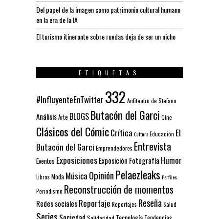
Del papel de la imagen como patrimonio cultural humano
en la era de la IA
El turismo itinerante sobre ruedas deja de ser un nicho
ETIQUETAS
332
#InfluyenteEnTwitter
Anfiteatro de Stefano
Butacón del Garci
BLOGS
Análisis
Arte
Cine
Clásicos del Cómic
El
Crítica
Educación
Cultura
Entrevista
Butacón del Garci
Emprendedores
Exposiciones
Humor
Exposición
Fotografía
Eventos
Pelaezleaks
Opinión
Música
Moda
Libros
Perfiles
Reconstrucción de momentos
Periodismo
Reseña
Reportaje
Redes sociales
Reportajes
Salud
Series
Sociedad
Tecnología
Solidaridad
Tendencias