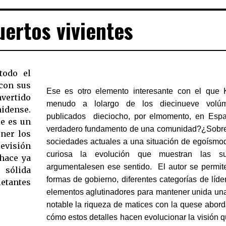
ertos vivientes
todo el
con sus
Ese es otro elemento interesante con el que 
nvertido
menudo a lolargo de los diecinueve vol
nidense.
publicados  dieciocho, por elmomento, en Esp
e es un
verdadero fundamento de una comunidad?¿Sobrev
ner los
sociedades actuales a una situación de egoísm
evisión
curiosa la evolución que muestran las su
argumentalesen ese sentido.
El autor se permit
 sólida
formas de gobierno, diferentes categorías de líder
etantes
elementos aglutinadores para mantener unida un
notable la riqueza de matices con la quese abord
cómo estos detalles hacen evolucionar la visión 