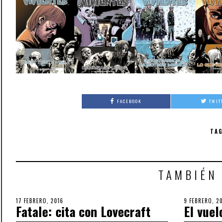
FACEBOOK
TWIT
TAG
TAMBIÉN
POSTED
17 FEBRERO, 2016
3
POSTED
9 FEBRERO, 2
Fatale: cita con Lovecraft
El vuel
ON
OCTUBRE,
ON
2018