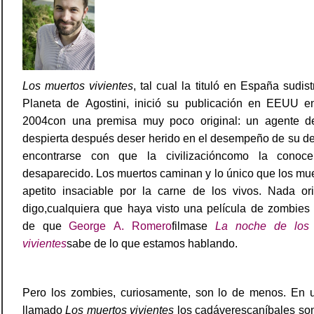
Los muertos vivientes
, tal cual la tituló en España sudist
Planeta de Agostini, inició su publicación en EEUU e
2004con una premisa muy poco original: un agente de
despierta después deser herido en el desempeño de su d
encontrarse con que la civilizacióncomo la cono
desaparecido. Los muertos caminan y lo único que los m
apetito insaciable por la carne de los vivos. Nada ori
digo,cualquiera que haya visto una película de zombies
de que
George A. Romero
filmase
La noche de los 
vivientes
sabe de lo que estamos hablando.
Pero los zombies, curiosamente, son lo de menos. En 
llamado
Los muertos vivientes
los cadáverescaníbales so