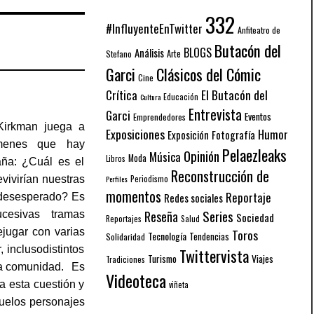
332
#InfluyenteEnTwitter
Anfiteatro de
Butacón del
BLOGS
Análisis
Arte
Stefano
Garci
Clásicos del Cómic
Cine
El Butacón del
Crítica
Educación
Cultura
Entrevista
Garci
Eventos
Emprendedores
Kirkman juega a
Exposiciones
Humor
Exposición
Fotografía
úmenes que hay
Pelaezleaks
Opinión
Música
Moda
Libros
aña: ¿Cuál es el
Reconstrucción de
Periodismo
ivirían nuestras
Perfiles
momentos
Reportaje
Redes sociales
odesesperado? Es
Series
Reseña
cesivas tramas
Sociedad
Reportajes
Salud
ejugar con varias
Toros
Tecnología
Solidaridad
Tendencias
, inclusodistintos
Twittervista
Turismo
Viajes
Tradiciones
a comunidad.
Es
Videoteca
a esta cuestión y
viñeta
quelos personajes