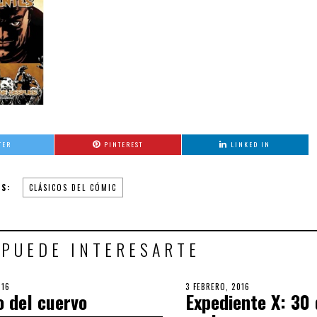
TER
PINTEREST
LINKED IN
S:
CLÁSICOS DEL CÓMIC
 PUEDE INTERESARTE
016
3
POSTED
3 FEBRERO, 2016
3
o del cuervo
Expediente X: 30 
OCTUBRE,
ON
OCTUBRE,
2018
2018