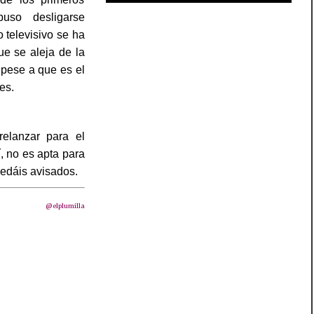
puso desligarse
 televisivo se ha
e se aleja de la
pese a que es el
res.
relanzar para el
, no es apta para
uedáis avisados.
@elplumilla