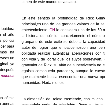
tienen de este mundo devastado.
En este sentido la profundidad de Rick Grime
principal,es uno de los grandes valores de la ser
ribuidora
entretenimiento
IGN
lo considera uno de los 50 
n el año
la historia del cómic  concretamente el número
 policía
granparte de este éxito se debe a la capacida
eber para
autor de lograr que empaticemoscon una pe
cemos ha
obligada realizar auténticas aberraciones con 
uevees un
con vida y de lograr que los suyos sobrevivan. 
ginal ya
granvalor de Rick: su afán de supervivencia no e
 después
egoísta comopueda parecer y, aunque le cueste
muertos
que realmente busca esencontrar una nueva opo
humanidad. Nada menos.
un cómic
La dimensión del relato trasciende, con mucho,
n apenas
mostradola serie de televisión. Pese al éxito