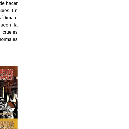
 de hacer
bies. En
víctima o
queen la
, crueles
 normales