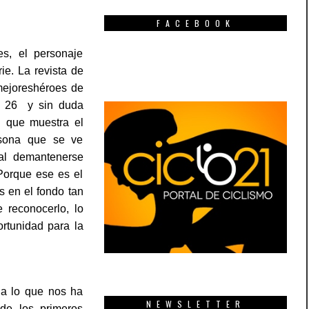
FACEBOOK
s, el personaje
ie. La revista de
mejoreshéroes de
 26  y sin duda
d que muestra el
rsona que se ve
tal demantenerse
Porque ese es el
s en el fondo tan
 reconocerlo, lo
rtunidad para la
 a lo que nos ha
NEWSLETTER
 de los primeros