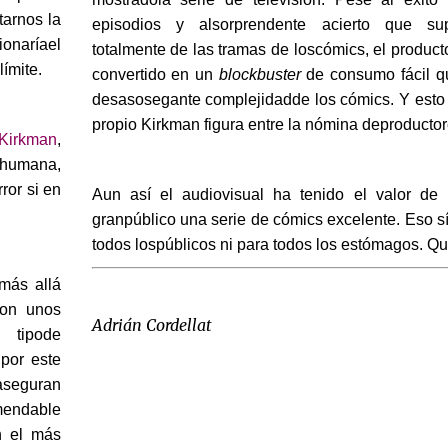
tarnos la
episodios y alsorprendente acierto que su
ionaríael
totalmente de las tramas de loscómics, el producto
límite.
convertido en un
blockbuster
de consumo fácil qu
desasosegante complejidadde los cómics. Y esto 
propio Kirkman figura entre la nómina deproducto
Kirkman
,
 humana,
ror si en
Aun así el audiovisual ha tenido el valor de 
granpúblico una serie de cómics excelente. Eso sí
todos lospúblicos ni para todos los estómagos. Q
más allá
con unos
Adrián Cordellat
n tipode
por este
 aseguran
mendable
n el más