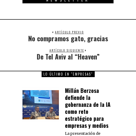
ARTÍCULO PREVIO
No compramos gato, gracias
Previous
post:
ARTÍCULO SIGUIENTE
De Tel Aviv al “Heaven”
Next
post:
LO ÚLTIMO EN "EMPRESAS"
Millán Berzosa
defiende la
gobernanza de la IA
como reto
estratégico para
empresas y medios
La presentación de