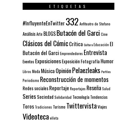
ETIQUETAS
332
#InfluyenteEnTwitter
Anfiteatro de Stefano
Butacón del Garci
BLOGS
Análisis
Arte
Cine
Clásicos del Cómic
El
Crítica
Educación
Cultura
Entrevista
Butacón del Garci
Emprendedores
Exposiciones
Humor
Exposición
Fotografía
Eventos
Pelaezleaks
Opinión
Música
Moda
Libros
Perfiles
Reconstrucción de momentos
Periodismo
Reseña
Reportaje
Redes sociales
Reportajes
Salud
Series
Sociedad
Tecnología
Solidaridad
Tendencias
Twittervista
Toros
Turismo
Viajes
Tradiciones
Videoteca
viñeta