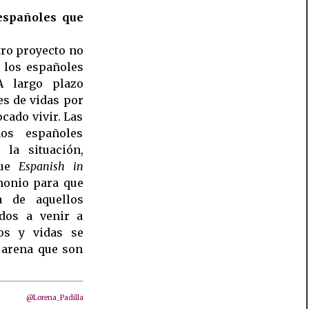
 españoles que
tro proyecto no
e los españoles
A largo plazo
es de vidas por
ocado vivir. Las
hos españoles
la situación,
que
Espanish in
monio para que
a de aquellos
dos a venir a
os y vidas se
 arena que son
@Lorena_Padilla