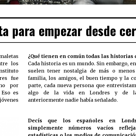
ta para empezar desde cer
maletas
¿Qué tienen en común todas las historias 
tre los
Cada historia es un mundo. Sin embargo, en
stituto
suelen tener nostalgia de más o menos
res fue
familia, los amigos, el buen tiempo y la c
ino por
parte, cada nueva persona que entrevista
 Eso es
algo de la vida en Londres y de l
 jóvenes
anteriormente nadie había señalado.
Decís que los españoles en Lond
simplemente números vacíos reflej
estadísticas o los medios de comunicación