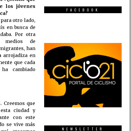
e los jóvenes
FACEBOOK
ca?
 para otro lado,
ís en busca de
daba. Por otra
 y medios de
emigrantes, han
a arrojadiza en
mente que cada
 ha cambiado
s. Creemos que
esta ciudad y
ante con este
do se vive más
NEWSLETTER