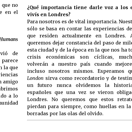
o que no
¿Qué importancia tiene darle voz a los
e en el
vivís en Londres?
Para nosotros es de vital importancia. Nues
sólo se basa en contar las experiencias d
que residen actualmente en Londres. 
Humans
queremos dejar constancia del paso de mil
esta ciudad y de la época en la que nos ha t
vió de
crisis económicas son cíclicas, muc
 parece
volverán a nuestro país cuando mejore 
n la que
incluso nosotros mismos. Esperamos 
riencias
London
sirva como recordatorio y de testi
un amigo
un futuro nunca olvidemos la histori
ubrimos
españoles que una vez se vieron obliga
ido a lo
Londres. No queremos que estos retrat
munidad
pierdan para siempre, como huellas en la
borradas por las olas del olvido.