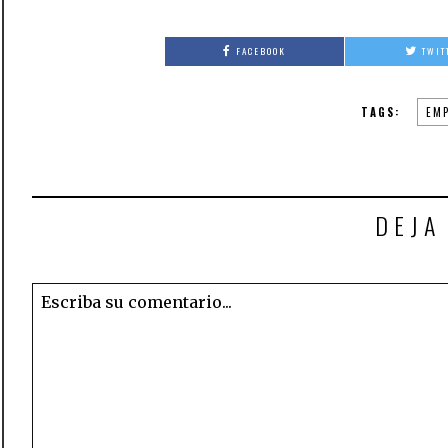
FACEBOOK
TWIT
TAGS:
EMP
DEJA