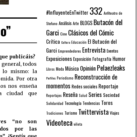
332
#InfluyenteEnTwitter
Anfiteatro de
Butacón del
BLOGS
Análisis
Arte
Stefano
o”
Garci
Clásicos del Cómic
Cine
El Butacón del
Crítica
Educación
Cultura
Entrevista
Garci
Eventos
Emprendedores
que publicáis?
Exposiciones
Humor
Exposición
Fotografía
 general, todos
Pelaezleaks
Opinión
Música
Moda
Libros
 lo mismo: la
Reconstrucción de
Periodismo
omida. Por otra
Perfiles
momentos
Reportaje
mos nos enseña
Redes sociales
a ciudad que
Series
Reseña
Sociedad
Reportajes
Salud
Toros
Tecnología
Solidaridad
Tendencias
Twittervista
Turismo
Viajes
Tradiciones
Videoteca
res “no son
viñeta
ados por las
”. ¿Sentís que