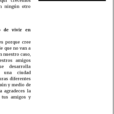
aquí crecemos
n ningún otro
o de vivir en
es porque cree
e que no van a
n nuestro caso,
stros amigos
se desarrolla
s una ciudad
ras diferentes
mún y medio de
ía agradeces la
 tus amigos y