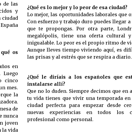
o de las
¿Qué es lo mejor y lo peor de esa ciudad?
cidos y
Lo mejor, las oportunidades laborales que of
a ciudad
Con esfuerzo y trabajo duro puedes llegar a
e España
que te propongas. Por otra parte, Lond
megalópolis, tiene una oferta cultural 
inigualable. Lo peor es el propio ritmo de vi
Aunque lleves tiempo viviendo aquí, es difí
 qué os
las prisas y al estrés que se respira a diario.
 años en
. Luego
¿Qué le diríais a los españoles que es
o cinco
instalarse allí?
un mes.
Que no lo duden. Siempre decimos que en a
orque la
tu vida tienes que vivir una temporada en
zadora.
ciudad perfecta para empezar desde cer
omesa de
nuevas experiencias en todos los c
ue nunca
profesional como personal.
un joven
 la vida