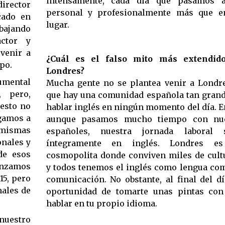
intensamente, cada día que pasamos 
director
personal y profesionalmente más que e
cado en
lugar.
bajando
actor y
venir a
¿Cuál es el falso mito más extendid
uipo.
Londres?
umental
Mucha gente no se plantea venir a Londr
, pero,
que hay una comunidad española tan grand
uesto no
hablar inglés en ningún momento del día. E
egamos a
aunque pasamos mucho tiempo con nue
 mismas
españoles, nuestra jornada laboral 
onales y
íntegramente en inglés. Londres e
de esos
cosmopolita donde conviven miles de cultu
anzamos
y todos tenemos el inglés como lengua co
15, pero
comunicación. No obstante, al final del d
nales de
oportunidad de tomarte unas pintas con
hablar en tu propio idioma.
 nuestro