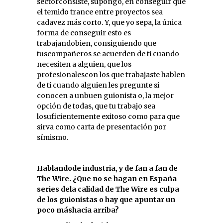
sectorconsiste, supongo, en conseguir que
el temido trance entre proyectos sea
cadavez más corto. Y, que yo sepa, la única
forma de conseguir esto es
trabajandobien, consiguiendo
que
tuscompañeros se acuerden de ti cuando
necesiten a alguien, que los
profesionalescon los que trabajaste hablen
de ti cuando alguien les pregunte si
conocen a unbuen guionista o, la mejor
opción de todas, que tu trabajo sea
losuficientemente exitoso como para que
sirva como carta de presentación por
símismo.
Hablandode industria, y de fan a fan de
The Wire. ¿Que no se hagan en España
series dela calidad de The Wire es culpa
de los guionistas o hay que apuntar un
poco máshacia arriba?