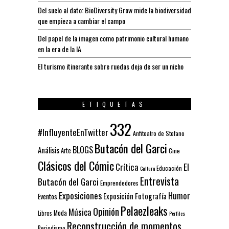
Del suelo al dato: BioDiversity Grow mide la biodiversidad
que empieza a cambiar el campo
Del papel de la imagen como patrimonio cultural humano
en la era de la IA
El turismo itinerante sobre ruedas deja de ser un nicho
ETIQUETAS
332
#InfluyenteEnTwitter
Anfiteatro de Stefano
Butacón del Garci
BLOGS
Análisis
Arte
Cine
Clásicos del Cómic
El
Crítica
Educación
Cultura
Entrevista
Butacón del Garci
Emprendedores
Exposiciones
Humor
Exposición
Fotografía
Eventos
Pelaezleaks
Opinión
Música
Moda
Libros
Perfiles
Reconstrucción de momentos
Periodismo