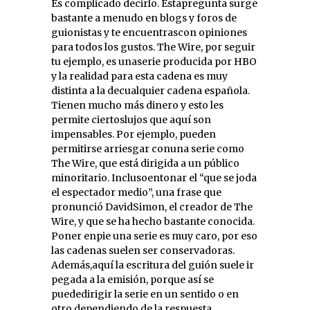
Es complicado decirlo. Estapregunta surge
bastante a menudo en blogs y foros de
guionistas y te encuentrascon opiniones
para todos los gustos. The Wire, por seguir
tu ejemplo, es unaserie producida por HBO
y la realidad para esta cadena es muy
distinta a la decualquier cadena española.
Tienen mucho más dinero y esto les
permite ciertoslujos que aquí son
impensables. Por ejemplo, pueden
permitirse arriesgar conuna serie como
The Wire, que está dirigida a un público
minoritario. Inclusoentonar el “que se joda
el espectador medio”, una frase que
pronunció DavidSimon, el creador de The
Wire, y que se ha hecho bastante conocida.
Poner enpie una serie es muy caro, por eso
las cadenas suelen ser conservadoras.
Además,aquí la escritura del guión suele ir
pegada a la emisión, porque así se
puededirigir la serie en un sentido o en
otro dependiendo de la respuesta