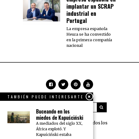
implantar un SCRAP
industrial en
Portugal
La empresa española
Heura se ha convertido
en la primera compañía
nacional
TAMBIÉN PUEDE INTERESARTE
Buceando en los
miedos de Kapuściński
360 Grados Press © 2018 Todos los
A mediados del siglo XX,
África explotó. Y
derechos reservados.
Kapuściński estaba