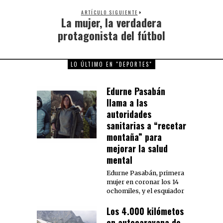
ARTÍCULO SIGUIENTE
La mujer, la verdadera
Next
post:
protagonista del fútbol
LO ÚLTIMO EN "DEPORTES"
Edurne Pasabán
llama a las
autoridades
sanitarias a “recetar
montaña” para
mejorar la salud
mental
Edurne Pasabán, primera
mujer en coronar los 14
ochomiles, y el esquiador
Los 4.000 kilómetos
en autocaravana de