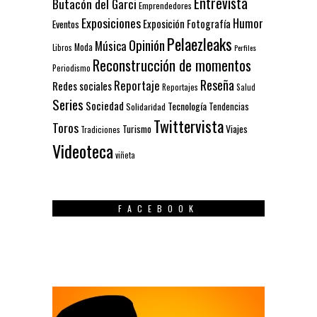
Entrevista
Butacón del Garci
Emprendedores
Exposiciones
Humor
Exposición
Fotografía
Eventos
Pelaezleaks
Opinión
Música
Moda
Libros
Perfiles
Reconstrucción de momentos
Periodismo
Reseña
Reportaje
Redes sociales
Reportajes
Salud
Series
Sociedad
Tecnología
Solidaridad
Tendencias
Twittervista
Toros
Turismo
Viajes
Tradiciones
Videoteca
viñeta
FACEBOOK