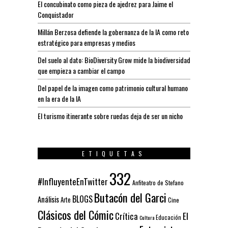
El concubinato como pieza de ajedrez para Jaime el
Conquistador
Millán Berzosa defiende la gobernanza de la IA como reto
estratégico para empresas y medios
Del suelo al dato: BioDiversity Grow mide la biodiversidad
que empieza a cambiar el campo
Del papel de la imagen como patrimonio cultural humano
en la era de la IA
El turismo itinerante sobre ruedas deja de ser un nicho
ETIQUETAS
332
#InfluyenteEnTwitter
Anfiteatro de Stefano
Butacón del Garci
BLOGS
Análisis
Arte
Cine
Clásicos del Cómic
El
Crítica
Educación
Cultura