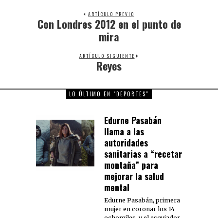
ARTÍCULO PREVIO
Con Londres 2012 en el punto de
Previous
post:
mira
ARTÍCULO SIGUIENTE
Reyes
Next
post:
LO ÚLTIMO EN "DEPORTES"
Edurne Pasabán
llama a las
autoridades
sanitarias a “recetar
montaña” para
mejorar la salud
mental
Edurne Pasabán, primera
mujer en coronar los 14
ochomiles, y el esquiador