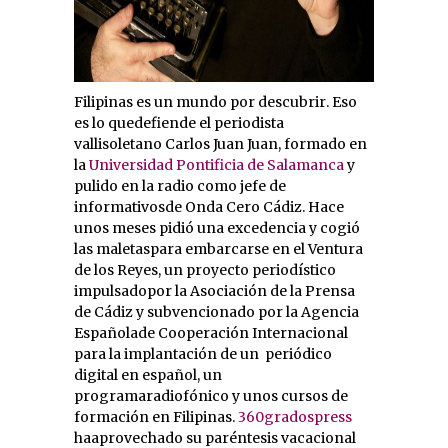
Filipinas es un mundo por descubrir. Eso
es lo quedefiende el periodista
vallisoletano Carlos Juan Juan, formado en
la
Universidad Pontificia de Salamanca
y
pulido en la radio como jefe de
informativosde Onda Cero Cádiz. Hace
unos meses pidió una excedencia y cogió
las maletaspara embarcarse en el Ventura
de los Reyes, un proyecto periodístico
impulsadopor la Asociación de la Prensa
de Cádiz y subvencionado por la Agencia
Españolade Cooperación Internacional
para la implantación de un
periódico
digital en español, un
programaradiofónico y unos cursos de
formación en Filipinas.
360gradospress
haaprovechado su paréntesis vacacional