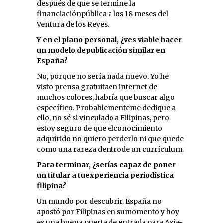
después de que se termine la
financiaciónpública a los 18 meses del
Ventura de los Reyes.
Y en el plano personal, ¿ves viable hacer
un modelo depublicación similar en
España?
No, porque no sería nada nuevo. Yo he
visto prensa gratuitaen internet de
muchos colores, habría que buscar algo
específico. Probablementeme dedique a
ello, no sé si vinculado a Filipinas, pero
estoy seguro de que elconocimiento
adquirido no quiero perderlo ni que quede
como una rareza dentrode un currículum.
Para terminar, ¿serías capaz de poner
un titular a tuexperiencia periodística
filipina?
Un mundo por descubrir. España no
apostó por Filipinas en sumomento y hoy
es una buena puerta de entrada para Asia-