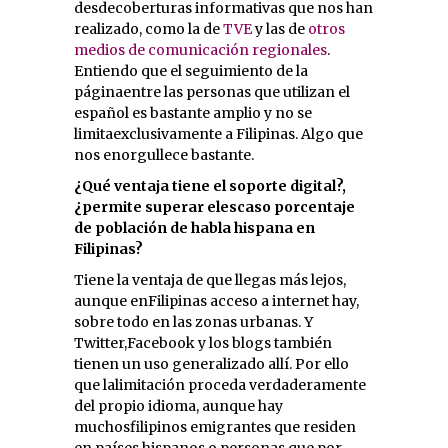
desdecoberturas informativas que nos han
realizado, como la de
TVE
y las de
otros
medios de comunicación regionales
.
Entiendo que el seguimiento de la
páginaentre las personas que utilizan el
español es bastante amplio y no se
limitaexclusivamente a Filipinas. Algo que
nos enorgullece bastante.
¿Qué ventaja tiene el soporte digital?,
¿permite superar elescaso porcentaje
de población de habla hispana en
Filipinas?
Tiene la ventaja de que llegas más lejos,
aunque enFilipinas acceso a internet hay,
sobre todo en las zonas urbanas. Y
Twitter,Facebook y los blogs también
tienen un uso generalizado allí. Por ello
que lalimitación proceda verdaderamente
del propio idioma, aunque hay
muchosfilipinos emigrantes que residen
en países hispanos o personas que por